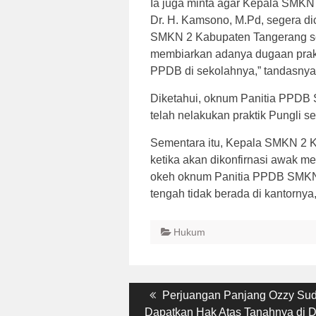
Ia juga minta agar Kepala SMKN
Dr. H. Kamsono, M.Pd, segera di
SMKN 2 Kabupaten Tangerang seg
membiarkan adanya dugaan prakt
PPDB di sekolahnya,” tandasnya
Diketahui, oknum Panitia PPDB
telah nelakukan praktik Pungli s
Sementara itu, Kepala SMKN 2 K
ketika akan dikonfirnasi awak me
okeh oknum Panitia PPDB SMKN 
tengah tidak berada di kantornya,
Hukum
Post
Previous
Perjuangan Panjang Ozzy Sud
post:
Dapatkan Hak Atas Tanahnya di 