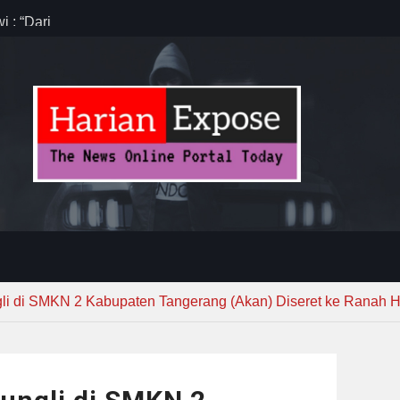
 : “Dari
gga Gerakkan
”
n dan
ebayoran
t Tuntas
ug Sebelum
i di SMKN 2 Kabupaten Tangerang (Akan) Diseret ke Ranah 