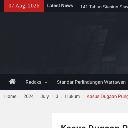
Skip
07 Aug, 2026
Latest News
141 Tahun Stasiun Slawi
to
Angkut Hasil Bumi hin
content
Kehidupan Masyarakat
Temuan 995 Airsoft Gu
Narkoba di Sekolah K
Lama, DPR Minta Diusu
Filosofi Memukul Bed
Sholat Jum’at
Home
Redaksi
Standar Perlindungan Wartawan
Home
2024
July
3
Hukum
Kasus Dugaan Pungl