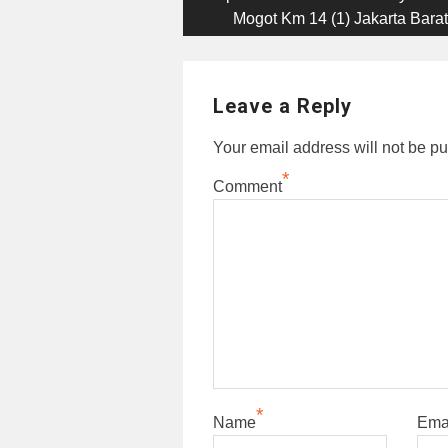
navigation
Mogot Km 14 (1) Jakarta Barat
Leave a Reply
Your email address will not be pu
*
Comment
*
Name
Ema