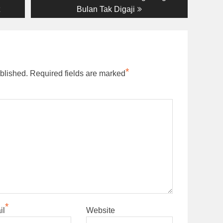
Bulan Tak Digaji
*
blished.
Required fields are marked
*
il
Website