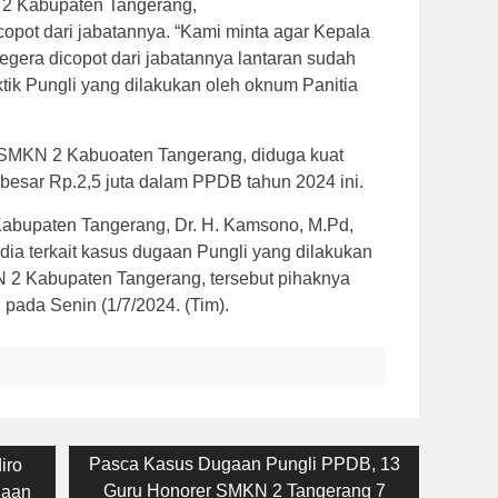
 2 Kabupaten Tangerang,
copot dari jabatannya. “Kami minta agar Kepala
era dicopot dari jabatannya lantaran sudah
ik Pungli yang dilakukan oleh oknum Panitia
 SMKN 2 Kabuoaten Tangerang, diduga kuat
ebesar Rp.2,5 juta dalam PPDB tahun 2024 ini.
abupaten Tangerang, Dr. H. Kamsono, M.Pd,
dia terkait kasus dugaan Pungli yang dilakukan
2 Kabupaten Tangerang, tersebut pihaknya
 pada Senin (1/7/2024. (Tim).
Next
Pasca Kasus Dugaan Pungli PPDB, 13
iro
post:
Guru Honorer SMKN 2 Tangerang 7
Daan