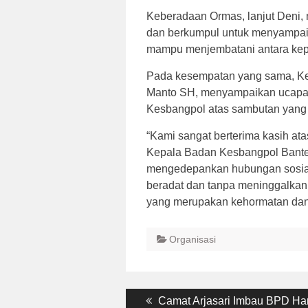
Keberadaan Ormas, lanjut Deni,
dan berkumpul untuk menyampai
mampu menjembatani antara kep
Pada kesempatan yang sama, Ket
Manto SH, menyampaikan ucapan
Kesbangpol atas sambutan yang
“Kami sangat berterima kasih at
Kepala Badan Kesbangpol Bante
mengedepankan hubungan sosial
beradat dan tanpa meninggalkan c
yang merupakan kehormatan dan ja
Organisasi
Post
Previous
Camat Arjasari Imbau BPD Ha