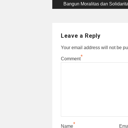
post:
Bangun Moralitas dan Solidarit
navigation
Leave a Reply
Your email address will not be pu
*
Comment
*
Name
Ema