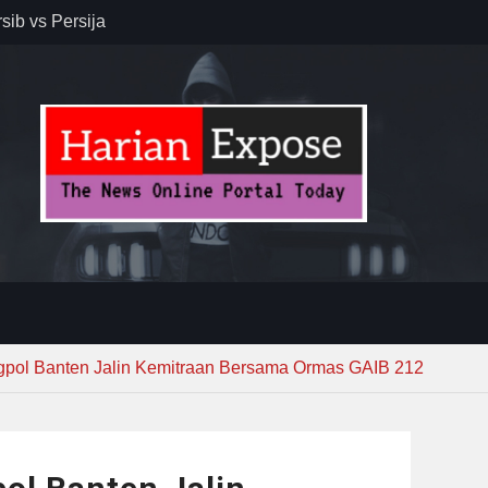
resiasi
dan Jack
r – Banjar
elaksana
kirim MUI ke
Lewat
pol Banten Jalin Kemitraan Bersama Ormas GAIB 212