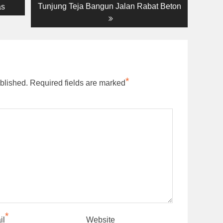
post:
Tunjung Teja Bangun Jalan Rabat Beton
as
*
blished.
Required fields are marked
*
il
Website