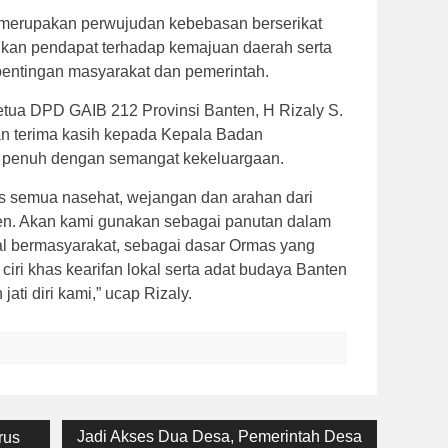
 merupakan perwujudan kebebasan berserikat
kan pendapat terhadap kemajuan daerah serta
entingan masyarakat dan pemerintah.
ua DPD GAIB 212 Provinsi Banten, H Rizaly S.
 terima kasih kepada Kepala Badan
 penuh dengan semangat kekeluargaan.
as semua nasehat, wejangan dan arahan dari
n. Akan kami gunakan sebagai panutan dalam
 bermasyarakat, sebagai dasar Ormas yang
iri khas kearifan lokal serta adat budaya Banten
ti diri kami,” ucap Rizaly.
Next
Jadi Akses Dua Desa, Pemerintah Desa
rus