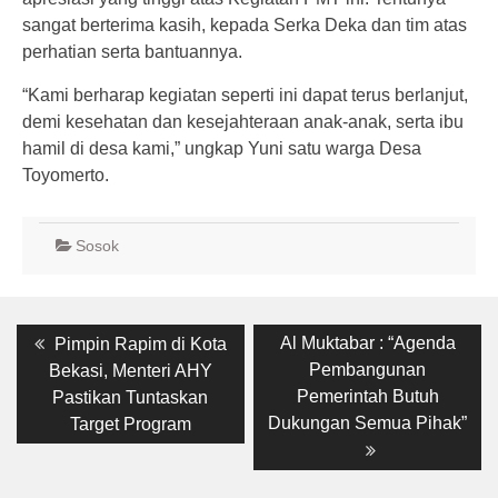
sangat berterima kasih, kepada Serka Deka dan tim atas
perhatian serta bantuannya.
“Kami berharap kegiatan seperti ini dapat terus berlanjut,
demi kesehatan dan kesejahteraan anak-anak, serta ibu
hamil di desa kami,” ungkap Yuni satu warga Desa
Toyomerto.
Sosok
Post
Previous
Next
Al Muktabar : “Agenda
Pimpin Rapim di Kota
post:
post:
navigation
Pembangunan
Bekasi, Menteri AHY
Pemerintah Butuh
Pastikan Tuntaskan
Dukungan Semua Pihak”
Target Program