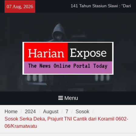
Skip
141 Tahun Stasiun Slawi : “Dari
07 Aug, 2026
to
Angkut Hasil Bumi hingga
content
Gerakkan Kehidupan
Masyarakat”
Sinergi dengan Bank Banten,
Pemkot Cilegon Dorong
Efisiensi Keuangan Daerah
Filosofi Memukul Bedug
Sebelum Sholat Jum’at
Menu
Home
2024
August
7
Sosok
Sosok Serka Deka, Prajurit TNI Cantik dari Koramil 0602-
06/Kramatwatu