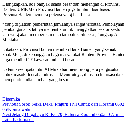
Diungkapkan, ada banyak usaha besar dan menengah di Provinsi
Banten. UMKM di Provinsi Banten juga tumbuh luar biasa.
Provinsi Banten memiliki potensi yang luar biasa.
“Yang digiatkan pemerintah jumlahnya sangat terbatas. Pembiayaan
pembangunan sifatnya memantik untuk menggiatkan sektor-sektor
lain yang akan memberikan nilai tambah lebih besar,” ungkap Al
Muktabar.
Dikatakan, Provinsi Banten memiliki Bank Banten yang semakin
kuat. Menjadi kebanggaan bagi masyarakat Banten. Provinsi Banten
juga memiliki 17 kawasan industri besar.
Dalam kesempatan itu, Al Muktabar mendorong para pengusaha
untuk masuk di usaha hilirisasi. Menurutnya, di usaha hilirisasi dapat
memperoleh nilai tambah yang besar.
Dinamika
Post
Previous
Previous
Sosok Serka Deka, Prajurit TNI Cantik dari Koramil 0602-
post:
06/Kramatwatu
navigation
Next
Next
Jelang Dirgahayu RI Ke-79, Babinsa Koramil 0602-16/Ciruas
post:
Latih Paskibraka