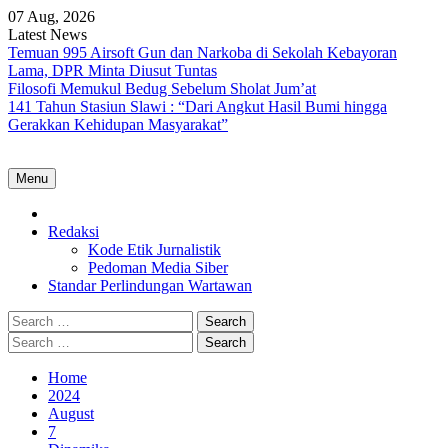
Skip
07 Aug, 2026
to
Latest News
content
Temuan 995 Airsoft Gun dan Narkoba di Sekolah Kebayoran
Lama, DPR Minta Diusut Tuntas
Filosofi Memukul Bedug Sebelum Sholat Jum’at
141 Tahun Stasiun Slawi : “Dari Angkut Hasil Bumi hingga
Gerakkan Kehidupan Masyarakat”
Menu
Home
Redaksi
Kode Etik Jurnalistik
Pedoman Media Siber
Standar Perlindungan Wartawan
Search
for:
Search
for:
Home
2024
August
7