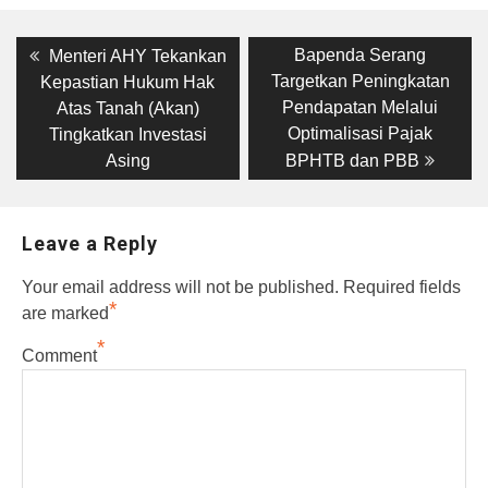
Post
Previous
Next
Bapenda Serang
Menteri AHY Tekankan
post:
post:
navigation
Targetkan Peningkatan
Kepastian Hukum Hak
Pendapatan Melalui
Atas Tanah (Akan)
Optimalisasi Pajak
Tingkatkan Investasi
Asing
BPHTB dan PBB
Leave a Reply
Your email address will not be published.
Required fields
*
are marked
*
Comment