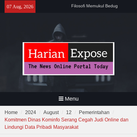
Sebelum Sholat Jum’at
Skip
07 Aug, 2026
141 Tahun Stasiun Slawi : “Dari
to
Angkut Hasil Bumi hingga
content
Gerakkan Kehidupan
Masyarakat”
Temuan 995 Airsoft Gun dan
Narkoba di Sekolah Kebayoran
Lama, DPR Minta Diusut
Tuntas
Menu
Home
2024
August
12
Pemerintahan
Komitmen Dinas Kominfo Serang Cegah Judi Online dan
Lindungi Data Pribadi Masyarakat