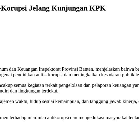
ti-Korupsi Jelang Kunjungan KPK
Umum dan Keuangan Inspektorat Provinsi Banten, menjelaskan bahwa b
genai pendidikan anti – korupsi dan meningkatkan kesadaran publik t
cakup semua kegiatan terkait pengelolaan dan pelaporan keuangan ya
diri dan lingkungan terdekat.
manajemen waktu, hidup sesuai kemampuan, dan tanggung jawab kinerja
erhadap nilai-nilai antikorupsi dan mengedukasi masyarakat tentang c