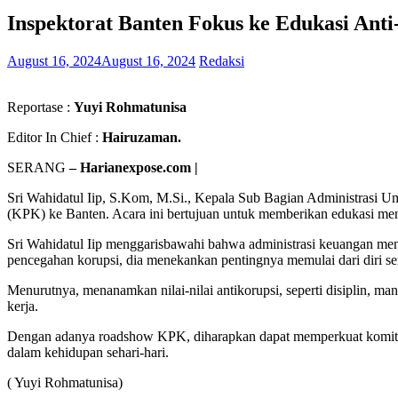
Inspektorat Banten Fokus ke Edukasi An
August 16, 2024
August 16, 2024
Redaksi
Reportase :
Yuyi Rohmatunisa
Editor In Chief :
Hairuzaman.
SERANG
– Harianexpose.com |
Sri Wahidatul Iip, S.Kom, M.Si., Kepala Sub Bagian Administrasi 
(KPK) ke Banten. Acara ini bertujuan untuk memberikan edukasi men
Sri Wahidatul Iip menggarisbawahi bahwa administrasi keuangan men
pencegahan korupsi, dia menekankan pentingnya memulai dari diri sen
Menurutnya, menanamkan nilai-nilai antikorupsi, seperti disiplin, 
kerja.
Dengan adanya roadshow KPK, diharapkan dapat memperkuat komitmen t
dalam kehidupan sehari-hari.
( Yuyi Rohmatunisa)