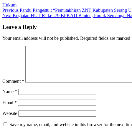
Hukum
Post
Previous
Previous
Pandu Pangestu : “Pemutakhiran ZNT Kabupaten Serang U
Next
post:
Next
Kegiatan HUT RI ke -79 BPKAD Banten, Pupuk Semangat Nasi
navigation
post:
Leave a Reply
Your email address will not be published.
Required fields are marked
Comment
*
Name
*
Email
*
Website
Save my name, email, and website in this browser for the next ti