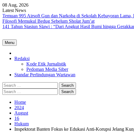
Skip
08 Aug, 2026
to
Latest News
content
Temuan 995 Airsoft Gun dan Narkoba di Sekolah Kebayoran Lama, 
Filosofi Memukul Bedug Sebelum Sholat Jum’at
141 Tahun Stasiun Slawi : “Dari Angkut Hasil Bumi hingga Gerakk
Menu
Home
Redaksi
Kode Etik Jurnalistik
Pedoman Media Siber
Standar Perlindungan Wartawan
Search
for:
Search
for:
Home
2024
August
16
Hukum
Inspektorat Banten Fokus ke Edukasi Anti-Korupsi Jelang K