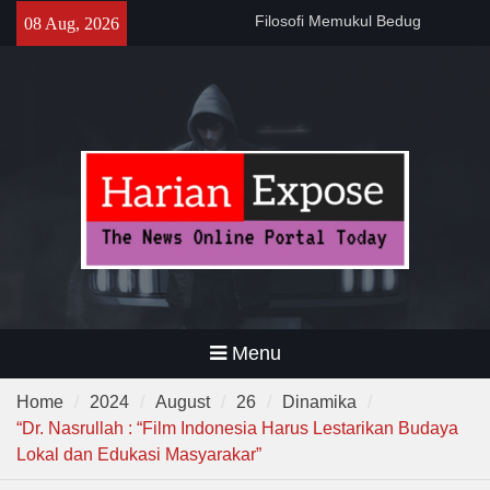
Skip
141 Tahun Stasiun Slawi : “Dari
08 Aug, 2026
to
Angkut Hasil Bumi hingga
content
Gerakkan Kehidupan
Masyarakat”
Temuan 995 Airsoft Gun dan
Narkoba di Sekolah Kebayoran
Lama, DPR Minta Diusut
Tuntas
Filosofi Memukul Bedug
Sebelum Sholat Jum’at
Menu
Home
2024
August
26
Dinamika
“Dr. Nasrullah : “Film Indonesia Harus Lestarikan Budaya
Lokal dan Edukasi Masyarakar”