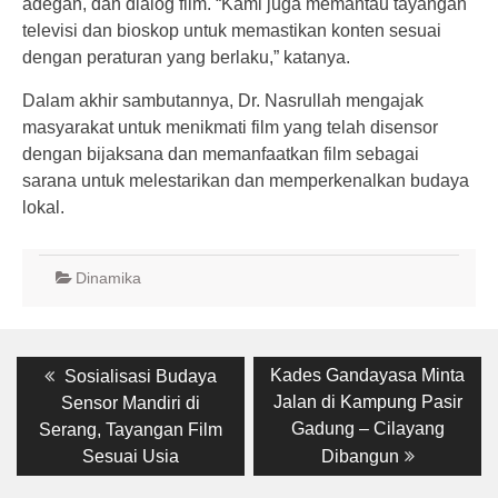
adegan, dan dialog film. “Kami juga memantau tayangan
televisi dan bioskop untuk memastikan konten sesuai
dengan peraturan yang berlaku,” katanya.
Dalam akhir sambutannya, Dr. Nasrullah mengajak
masyarakat untuk menikmati film yang telah disensor
dengan bijaksana dan memanfaatkan film sebagai
sarana untuk melestarikan dan memperkenalkan budaya
lokal.
Dinamika
Post
Previous
Next
Kades Gandayasa Minta
Sosialisasi Budaya
post:
post:
navigation
Jalan di Kampung Pasir
Sensor Mandiri di
Gadung – Cilayang
Serang, Tayangan Film
Sesuai Usia
Dibangun