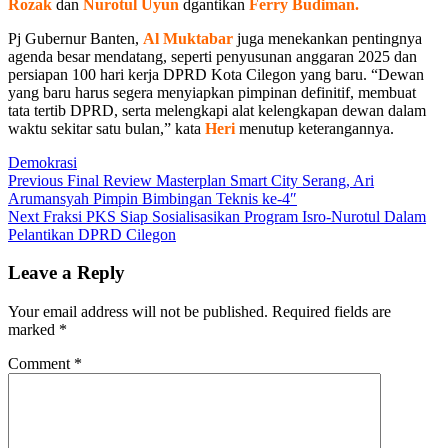
Rozak
dan
Nurotul
Uyun
dgantikan
Ferry
Budiman.
Pj Gubernur Banten,
Al
Muktabar
juga menekankan pentingnya
agenda besar mendatang, seperti penyusunan anggaran 2025 dan
persiapan 100 hari kerja DPRD Kota Cilegon yang baru. “Dewan
yang baru harus segera menyiapkan pimpinan definitif, membuat
tata tertib DPRD, serta melengkapi alat kelengkapan dewan dalam
waktu sekitar satu bulan,” kata
Heri
menutup keterangannya.
Demokrasi
Post
Previous
Previous
Final Review Masterplan Smart City Serang, Ari
post:
Arumansyah Pimpin Bimbingan Teknis ke-4″
navigation
Next
Next
Fraksi PKS Siap Sosialisasikan Program Isro-Nurotul Dalam
post:
Pelantikan DPRD Cilegon
Leave a Reply
Your email address will not be published.
Required fields are
marked
*
Comment
*