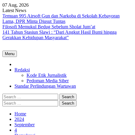
Skip
07 Aug, 2026
to
Latest News
content
Temuan 995 Airsoft Gun dan Narkoba di Sekolah Kebayoran
Lama, DPR Minta Diusut Tuntas
Filosofi Memukul Bedug Sebelum Sholat Jum’at
141 Tahun Stasiun Slawi : “Dari Angkut Hasil Bumi hingga
Gerakkan Kehidupan Masyarakat”
Menu
Home
Redaksi
Kode Etik Jurnalistik
Pedoman Media Siber
Standar Perlindungan Wartawan
Search
for:
Search
for:
Home
2024
September
4