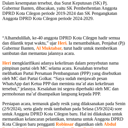
Dalam kesempatan tersebut, dua Surat Keputusan (SK) Pj.
Gubernur Banten, dibacakan, yaitu SK Pemberhentian Anggota
DPRD Kota Cilegon periode 2019-2024 dan SK Pengangkatan
Anggota DPRD Kota Cilegon periode 2024-2029.
“Alhamdulillah, ke-40 anggota DPRD Kota Cilegpn hadir semua
dan dilantik tepat waktu,” ujar
Heri.
Ia menambahkan, Penjabat (Pj)
Gubernur
Banten,
Al
Muktabar,
turut hadir untuk memberikan
sambutan dan memantau jalannya acara.
Heri
mengklarifikasi adanya kekeliruan dalam penyebutan nama
pimpinan partai oleh MC selama acara. Kesalahan tersebut
melibatkan Partai Persatuan Pembangunan (PPP) yang disebutkan
oleh MC dari Partai Golkar. “Saya sudah menjawab pesan
WhatsApp dari Ketua PPP dan meminta ma’af atas kekeliruan
tersebut,” jelasnya. Kesalahan ini segera diperbaiki oleh MC dan
permohonan ma’af disampaikan langsung kepada PPP.
Persiapan acara, termasuk glady resik yang dilaksanakan pada Senin
(2/9/2024), serta glady resik tambahan pada Selasa (3/9/2024) sore
untuk Anggota DPRD Kota Cilegon baru. Hal ini dilakukan untuk
memastikan kelancaran pelantikan, terutama untuk Anggota DPRD
Kota Cilegon baru pengganti
Robinsar
digantikan oleh
Abdul