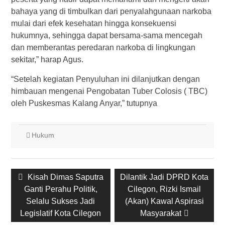
bahaya yang di timbulkan dari penyalahgunaan narkoba
mulai dari efek kesehatan hingga konsekuensi
hukumnya, sehingga dapat bersama-sama mencegah
dan memberantas peredaran narkoba di lingkungan
sekitar,” harap Agus.
“Setelah kegiatan Penyuluhan ini dilanjutkan dengan
himbauan mengenai Pengobatan Tuber Colosis ( TBC)
oleh Puskesmas Kalang Anyar,” tutupnya
Hukum
Post
Previous
Next
Kisah Dimas Saputra
Dilantik Jadi DPRD Kota
navigation
post:
post:
Ganti Perahu Politik,
Cilegon, Rizki Ismail
Selalu Sukses Jadi
(Akan) Kawal Aspirasi
Legislatif Kota Cilegon
Masyarakat