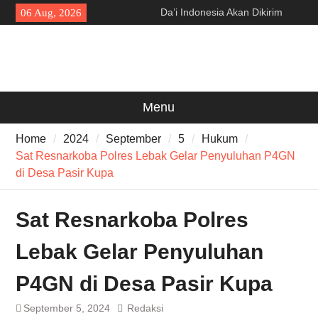
Skip
Da’i Indonesia Akan Dikirim
06 Aug, 2026
to
MUI ke Al-Azhar dan Madinah
content
Lewat Program PWD 2026
300 Suporter Nobar Persib vs
Persija di Pamarayan, Polisi
Apresiasi Kedewasaan
Bobotoh dan Jack Mania —
Menu
Proyek Jalan Batubantar –
Banjar Rp6,8 Miliar Disorot,
Home
2024
September
5
Hukum
Pelaksana Diduga Abaikan K3
Sat Resnarkoba Polres Lebak Gelar Penyuluhan P4GN
di Desa Pasir Kupa
Sat Resnarkoba Polres
Lebak Gelar Penyuluhan
P4GN di Desa Pasir Kupa
September 5, 2024
Redaksi