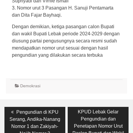
Supriyadi dan Virnie Ismail
3. Nomor urut 3 Pasangan H. Sanuji Pentamarta
dan Dita Fajar Bayhaqi.
Dengan demikian, ketiga pasangan calon Bupati
dan wakil Bupati Lebak periode 2024-2029 dengan
diusung partai pengusungnya secara resmi sudah
mendapatkan nomor urut sesuai dengan hasil
pengundian yang dilakukan secara terbuka
Demokrasi
Post
Previous
Next
KPUD Lebak Gelar
Pengundian di KPU
post:
post:
navigation
Pengundian dan
Serang, Andika-Nanang
Penetapan Nomor Urut
Nomor 1 dan Zakiyah-