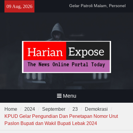
Skip
Gelar Patroli Malam, Personel
09 Aug, 2026
to
Polsek Rangkasbitung Imbau
content
Warga Tingkatkan Siskamling
Warga RW 14 Sangkanhurip
Kini Miliki TPSST Terpadu
Dewa United Basketball
Academy Jadi Wadah
Pembinaan Talenta Muda
Banten
Menu
Home
2024
September
23
Demokrasi
KPUD Gelar Pengundian Dan Penetapan Nomor Urut
Paslon Bupati dan Wakil Bupati Lebak 2024