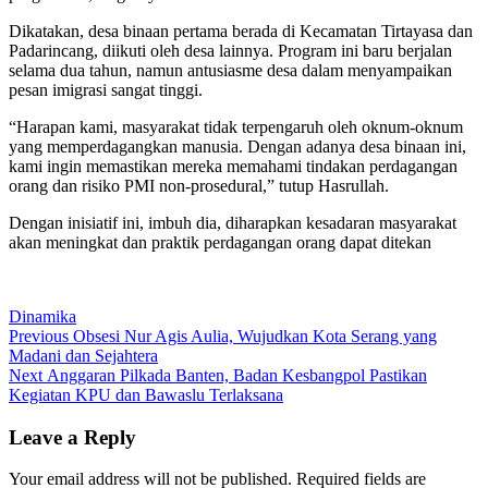
Dikatakan, desa binaan pertama berada di Kecamatan Tirtayasa dan
Padarincang, diikuti oleh desa lainnya. Program ini baru berjalan
selama dua tahun, namun antusiasme desa dalam menyampaikan
pesan imigrasi sangat tinggi.
“Harapan kami, masyarakat tidak terpengaruh oleh oknum-oknum
yang memperdagangkan manusia. Dengan adanya desa binaan ini,
kami ingin memastikan mereka memahami tindakan perdagangan
orang dan risiko PMI non-prosedural,” tutup Hasrullah.
Dengan inisiatif ini, imbuh dia, diharapkan kesadaran masyarakat
akan meningkat dan praktik perdagangan orang dapat ditekan
Dinamika
Post
Previous
Previous
Obsesi Nur Agis Aulia, Wujudkan Kota Serang yang
post:
Madani dan Sejahtera
navigation
Next
Next
Anggaran Pilkada Banten, Badan Kesbangpol Pastikan
post:
Kegiatan KPU dan Bawaslu Terlaksana
Leave a Reply
Your email address will not be published.
Required fields are