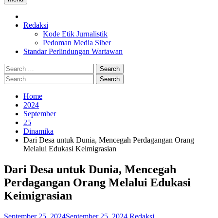
Home
Redaksi
Kode Etik Jurnalistik
Pedoman Media Siber
Standar Perlindungan Wartawan
Search
for:
Search
for:
Home
2024
September
25
Dinamika
Dari Desa untuk Dunia, Mencegah Perdagangan Orang
Melalui Edukasi Keimigrasian
Dari Desa untuk Dunia, Mencegah
Perdagangan Orang Melalui Edukasi
Keimigrasian
September 25, 2024
September 25, 2024
Redaksi