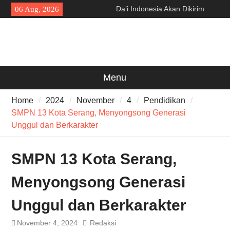
Skip
Da’i Indonesia Akan Dikirim
06 Aug, 2026
to
MUI ke Al-Azhar dan Madinah
content
Lewat Program PWD 2026
300 Suporter Nobar Persib vs
Persija di Pamarayan, Polisi
Apresiasi Kedewasaan
Bobotoh dan Jack Mania —
Menu
Proyek Jalan Batubantar –
Banjar Rp6,8 Miliar Disorot,
Home
2024
November
4
Pendidikan
Pelaksana Diduga Abaikan K3
SMPN 13 Kota Serang, Menyongsong Generasi
Unggul dan Berkarakter
SMPN 13 Kota Serang,
Menyongsong Generasi
Unggul dan Berkarakter
November 4, 2024
Redaksi