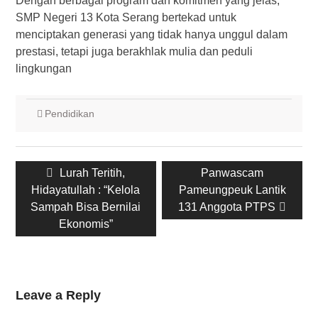
Dengan berbagai program dan komitmen yang jelas,
SMP Negeri 13 Kota Serang bertekad untuk
menciptakan generasi yang tidak hanya unggul dalam
prestasi, tetapi juga berakhlak mulia dan peduli
lingkungan
Pendidikan
Post
Previous
Next
Lurah Teritih,
Panwascam
navigation
post:
post:
Hidayatullah : “Kelola
Pameungpeuk Lantik
Sampah Bisa Bernilai
131 Anggota PTPS
Ekonomis”
Leave a Reply