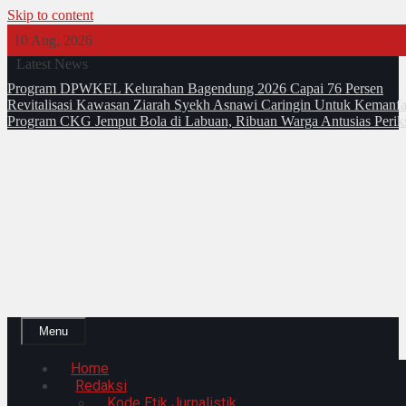
Skip to content
10 Aug, 2026
Latest News
Program DPWKEL Kelurahan Bagendung 2026 Capai 76 Persen
Revitalisasi Kawasan Ziarah Syekh Asnawi Caringin Untuk Kemanfa
Program CKG Jemput Bola di Labuan, Ribuan Warga Antusias Perik
Menu
Home
Redaksi
Kode Etik Jurnalistik