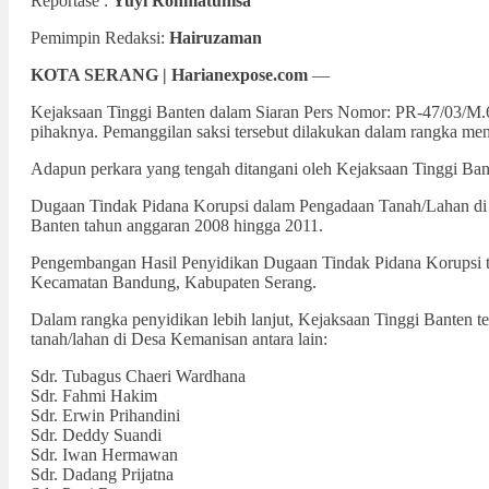
Reportase :
Yuyi Rohmatunisa
Pemimpin Redaksi:
Hairuzaman
KOTA SERANG | Harianexpose.com
—
Kejaksaan Tinggi Banten dalam Siaran Pers Nomor: PR-47/03/M.6
pihaknya. Pemanggilan saksi tersebut dilakukan dalam rangka men
Adapun perkara yang tengah ditangani oleh Kejaksaan Tinggi Bant
Dugaan Tindak Pidana Korupsi dalam Pengadaan Tanah/Lahan di
Banten tahun anggaran 2008 hingga 2011.
Pengembangan Hasil Penyidikan Dugaan Tindak Pidana Korupsi terk
Kecamatan Bandung, Kabupaten Serang.
Dalam rangka penyidikan lebih lanjut, Kejaksaan Tinggi Banten t
tanah/lahan di Desa Kemanisan antara lain:
Sdr. Tubagus Chaeri Wardhana
Sdr. Fahmi Hakim
Sdr. Erwin Prihandini
Sdr. Deddy Suandi
Sdr. Iwan Hermawan
Sdr. Dadang Prijatna