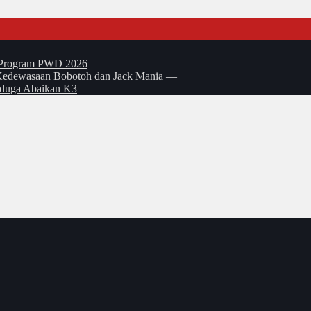
t Program PWD 2026
si Kedewasaan Bobotoh dan Jack Mania —
Diduga Abaikan K3