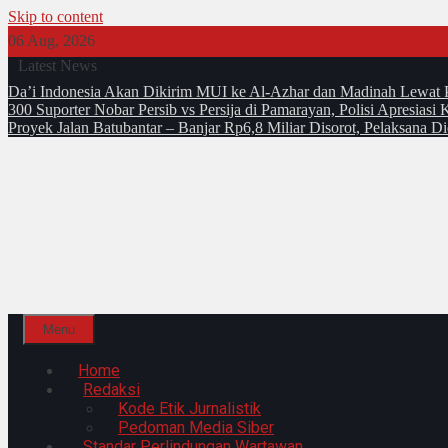
Skip to content
06 Aug, 2026
Latest News
Da’i Indonesia Akan Dikirim MUI ke Al-Azhar dan Madinah Lewa
300 Suporter Nobar Persib vs Persija di Pamarayan, Polisi Apresia
Proyek Jalan Batubantar – Banjar Rp6,8 Miliar Disorot, Pelaksana 
Menu
Home
Redaksi
Kode Etik Jurnalistik
Pedoman Media Siber
Standar Perlindungan Wartawan