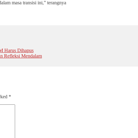
alam masa transisi ini,” terangnya
SM Harus Dihapus
n Refleksi Mendalam
arked
*