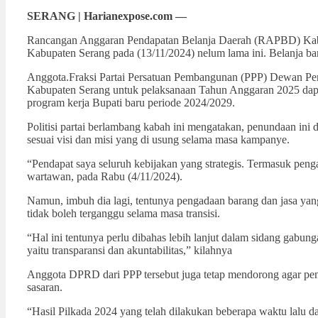
SERANG | Harianexpose.com —
Rancangan Anggaran Pendapatan Belanja Daerah (RAPBD) Kabup
Kabupaten Serang pada (13/11/2024) nelum lama ini. Belanja ba
Anggota.Fraksi Partai Persatuan Pembangunan (PPP) Dewan Pe
Kabupaten Serang untuk pelaksanaan Tahun Anggaran 2025 dapat 
program kerja Bupati baru periode 2024/2029.
Politisi partai berlambang kabah ini mengatakan, penundaan in
sesuai visi dan misi yang di usung selama masa kampanye.
“Pendapat saya seluruh kebijakan yang strategis. Termasuk peng
wartawan, pada Rabu (4/11/2024).
Namun, imbuh dia lagi, tentunya pengadaan barang dan jasa yang 
tidak boleh terganggu selama masa transisi.
“Hal ini tentunya perlu dibahas lebih lanjut dalam sidang gab
yaitu transparansi dan akuntabilitas,” kilahnya
Anggota DPRD dari PPP tersebut juga tetap mendorong agar pem
sasaran.
“Hasil Pilkada 2024 yang telah dilakukan beberapa waktu lalu