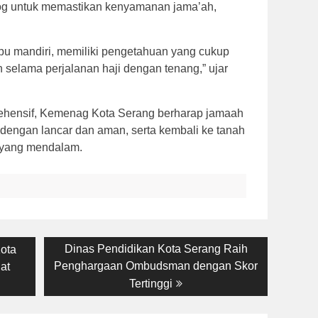
log untuk memastikan kenyamanan jama’ah,
pu mandiri, memiliki pengetahuan yang cukup
selama perjalanan haji dengan tenang,” ujar
ehensif, Kemenag Kota Serang berharap jamaah
dengan lancar dan aman, serta kembali ke tanah
l yang mendalam.
Next
Dinas Pendidikan Kota Serang Raih
ota
post:
Penghargaan Ombudsman dengan Skor
at
Tertinggi