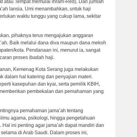
 atau Tempat memulai ihram-Red). Dari jumlah
a’ah lansia. Umi menambahkan, untuk haji
erlukan waktu tunggu yang cukup lama, sekitar
skan, pihaknya terus mengajukan anggaran
’ah. Baik melalui dana diva maupun dana mekoh
paten/kota. Pendanaan ini, menurut ia, sangat
caran proses ibadah haji.
ayanan, Kemenag Kota Serang juga melakukan
k dalam hal katering dan penyajian materi.
eperti kasepuhan dan kyai, serta pemilik KBIH,
m memberikan pembekalan dan pemahaman yang
pentingnya pemahaman jama’ah tentang
gi ilmu agama, psikologi, hingga pengetahuan
 Hal ini penting agar jama’ah dapat mandiri dan
 selama di Arab Saudi. Dalam proses ini,