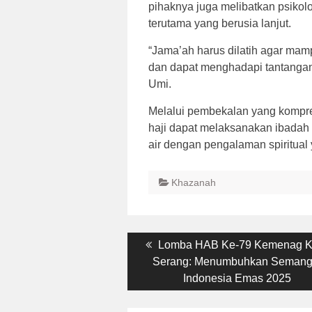
pihaknya juga melibatkan psiko
terutama yang berusia lanjut.
“Jama’ah harus dilatih agar mam
dan dapat menghadapi tantangan 
Umi.
Melalui pembekalan yang kompr
haji dapat melaksanakan ibadah 
air dengan pengalaman spiritua
Khazanah
Post
Previous
Lomba HAB Ke-79 Kemenag K
post:
Serang: Menumbuhkan Semang
navigation
Indonesia Emas 2025