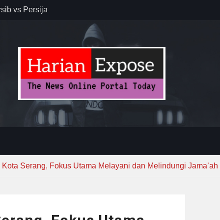
sib vs Persija
resiasi
dan Jack
r – Banjar
elaksana
kirim MUI ke
Lewat
Kota Serang, Fokus Utama Melayani dan Melindungi Jama’ah 