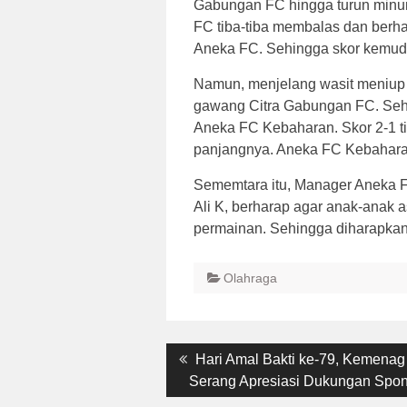
Gabungan FC hingga turun minu
FC tiba-tiba membalas dan berha
Aneka FC. Sehingga skor kemudi
Namun, menjelang wasit meniup 
gawang Citra Gabungan FC. Sehi
Aneka FC Kebaharan. Skor 2-1 ti
panjangnya. Aneka FC Kebaharan
Sememtara itu, Manager Aneka 
Ali K, berharap agar anak-anak 
permainan. Sehingga diharapka
Olahraga
Post
Previous
Hari Amal Bakti ke-79, Kemenag
post:
Serang Apresiasi Dukungan Spo
navigation