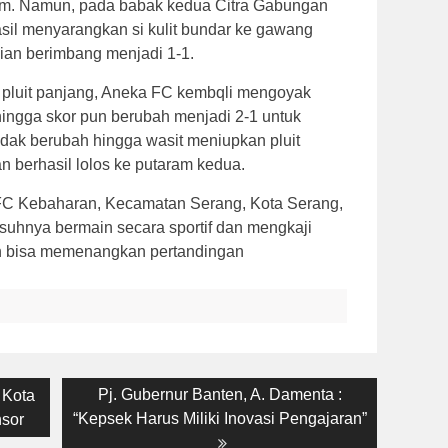
m. Namun, pada babak kedua Citra Gabungan
sil menyarangkan si kulit bundar ke gawang
an berimbang menjadi 1-1.
pluit panjang, Aneka FC kembqli mengoyak
ngga skor pun berubah menjadi 2-1 untuk
dak berubah hingga wasit meniupkan pluit
 berhasil lolos ke putaram kedua.
FC Kebaharan, Kecamatan Serang, Kota Serang,
asuhnya bermain secara sportif dan mengkaji
n bisa memenangkan pertandingan
Next
Pj. Gubernur Banten, A. Damenta :
 Kota
post:
“Kepsek Harus Miliki Inovasi Pengajaran”
nsor