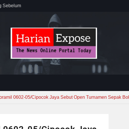
ug Sebelum
 : “Dari
gga Gerakkan
”
n dan
ebayoran
t Tuntas
oramil 0602-05/Cipocok Jaya Sebut Open Turnamen Sepak Bola