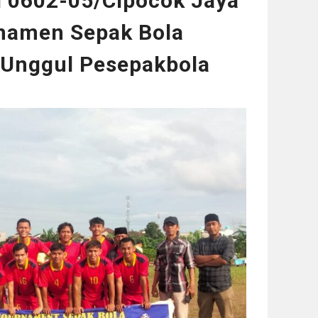
l 0602-05/Cipocok Jaya
namen Sepak Bola
t Unggul Pesepakbola