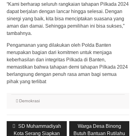
“Kami berharap seluruh rangkaian tahapan Pilkada 2024
dapat berjalan dengan lancar hingga selesai. Dengan
sinergi yang baik, kita bisa menciptakan suasana yang
aman dan damai. Sehingga pemilihan ini bisa sukses,”
tambahnya.
Pengamanan yang dilakukan oleh Polda Banten
merupakan bagian dari komitmen untuk menjaga
keberhasilan dan integritas Pilkada di Banten,
memastikan bahwa tahapan demi tahapan Pilkada 2024
berlangsung dengan penuh rasa aman bagi semua
pihak yang terlibat
Demokrasi
Post
Previous
SD Muhammadiyah
Next
Warga Desa Binong
navigation
Kota Serang Siapkan
post:
Butuh Bantuan Rutilahu
post: