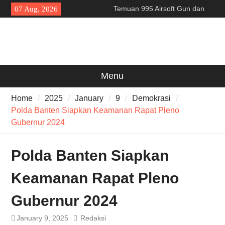
Skip
Temuan 995 Airsoft Gun dan
07 Aug, 2026
to
Narkoba di Sekolah Kebayoran
content
Lama, DPR Minta Diusut
Tuntas
Filosofi Memukul Bedug
Sebelum Sholat Jum’at
141 Tahun Stasiun Slawi : “Dari
Menu
Angkut Hasil Bumi hingga
Gerakkan Kehidupan
Home
2025
January
9
Demokrasi
Masyarakat”
Polda Banten Siapkan Keamanan Rapat Pleno
Gubernur 2024
Polda Banten Siapkan
Keamanan Rapat Pleno
Gubernur 2024
January 9, 2025
Redaksi