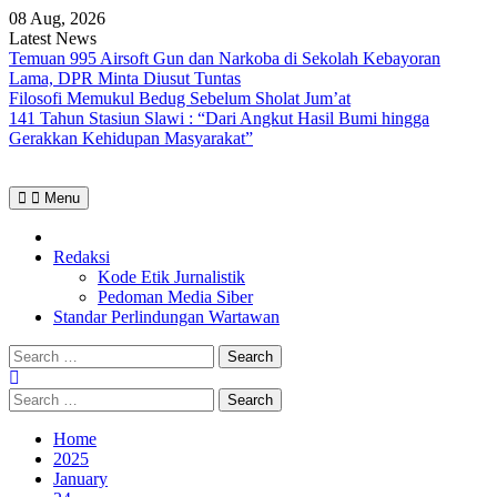
Skip
08 Aug, 2026
to
Latest News
content
Temuan 995 Airsoft Gun dan Narkoba di Sekolah Kebayoran
Lama, DPR Minta Diusut Tuntas
Filosofi Memukul Bedug Sebelum Sholat Jum’at
141 Tahun Stasiun Slawi : “Dari Angkut Hasil Bumi hingga
Gerakkan Kehidupan Masyarakat”
Menu
Home
Redaksi
Kode Etik Jurnalistik
Pedoman Media Siber
Standar Perlindungan Wartawan
Search
for:
Search
for:
Home
2025
January