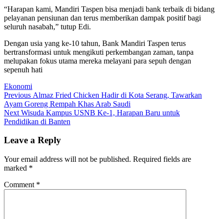
“Harapan kami, Mandiri Taspen bisa menjadi bank terbaik di bidang
pelayanan pensiunan dan terus memberikan dampak positif bagi
seluruh nasabah,” tutup Edi.
Dengan usia yang ke-10 tahun, Bank Mandiri Taspen terus
bertransformasi untuk mengikuti perkembangan zaman, tanpa
melupakan fokus utama mereka melayani para sepuh dengan
sepenuh hati
Ekonomi
Post
Previous
Previous
Almaz Fried Chicken Hadir di Kota Serang, Tawarkan
post:
Ayam Goreng Rempah Khas Arab Saudi
navigation
Next
Next
Wisuda Kampus USNB Ke-1, Harapan Baru untuk
post:
Pendidikan di Banten
Leave a Reply
Your email address will not be published.
Required fields are
marked
*
Comment
*