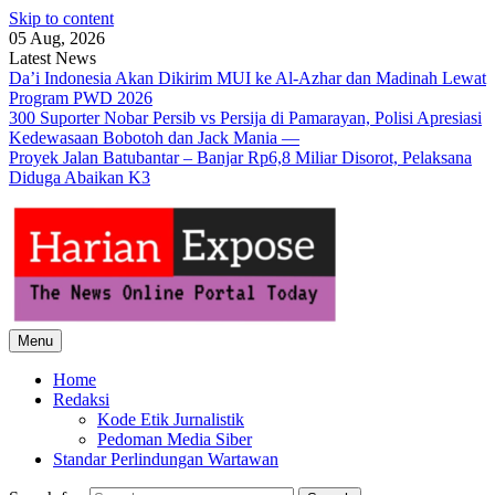
Skip to content
05 Aug, 2026
Latest News
Da’i Indonesia Akan Dikirim MUI ke Al-Azhar dan Madinah Lewat
Program PWD 2026
300 Suporter Nobar Persib vs Persija di Pamarayan, Polisi Apresiasi
Kedewasaan Bobotoh dan Jack Mania —
Proyek Jalan Batubantar – Banjar Rp6,8 Miliar Disorot, Pelaksana
Diduga Abaikan K3
Menu
Home
Redaksi
Kode Etik Jurnalistik
Pedoman Media Siber
Standar Perlindungan Wartawan