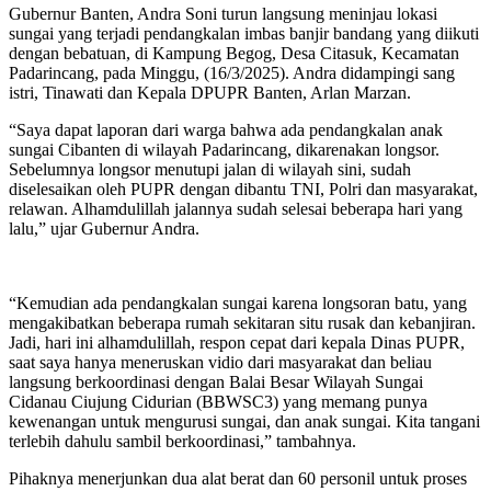
Gubernur Banten, Andra Soni turun langsung meninjau lokasi
sungai yang terjadi pendangkalan imbas banjir bandang yang diikuti
dengan bebatuan, di Kampung Begog, Desa Citasuk, Kecamatan
Padarincang, pada Minggu, (16/3/2025). Andra didampingi sang
istri, Tinawati dan Kepala DPUPR Banten, Arlan Marzan.
“Saya dapat laporan dari warga bahwa ada pendangkalan anak
sungai Cibanten di wilayah Padarincang, dikarenakan longsor.
Sebelumnya longsor menutupi jalan di wilayah sini, sudah
diselesaikan oleh PUPR dengan dibantu TNI, Polri dan masyarakat,
relawan. Alhamdulillah jalannya sudah selesai beberapa hari yang
lalu,” ujar Gubernur Andra.
“Kemudian ada pendangkalan sungai karena longsoran batu, yang
mengakibatkan beberapa rumah sekitaran situ rusak dan kebanjiran.
Jadi, hari ini alhamdulillah, respon cepat dari kepala Dinas PUPR,
saat saya hanya meneruskan vidio dari masyarakat dan beliau
langsung berkoordinasi dengan Balai Besar Wilayah Sungai
Cidanau Ciujung Cidurian (BBWSC3) yang memang punya
kewenangan untuk mengurusi sungai, dan anak sungai. Kita tangani
terlebih dahulu sambil berkoordinasi,” tambahnya.
Pihaknya menerjunkan dua alat berat dan 60 personil untuk proses