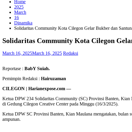
Home
2025
March
16
Dinamika
Solidaritas Community Kota Cilegon Gelar Bukber dan Santu
Solidaritas Community Kota Cilegon Gel
March 16, 2025
March 16, 2025
Redaksi
Reportase :
BabY Suiah.
Pemimpin Redaksi :
Hairuzaman
CILEGON | Harianexpose.com —
Ketua DPW 234 Solidaritas Community (SC) Provinsi Banten, Kian 
di Gedung Cilegon Creative Center pada Minggu (16/3/2025).
Ketua DPW SC Provinsi Banten, Kian Maulana mengatakan, bulan suc
ampunan.