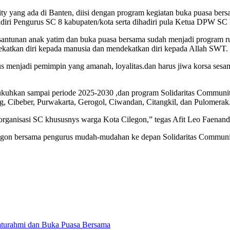
ity yang ada di Banten, diisi dengan program kegiatan buka puasa be
diri Pengurus SC 8 kabupaten/kota serta dihadiri pula Ketua DPW SC
tunan anak yatim dan buka puasa bersama sudah menjadi program ruti
dekatkan diri kepada manusia dan mendekatkan diri kepada Allah SWT.
 menjadi pemimpin yang amanah, loyalitas.dan harus jiwa korsa ses
kuhkan sampai periode 2025-2030 ,dan program Solidaritas Community 
 Cibeber, Purwakarta, Gerogol, Ciwandan, Citangkil, dan Pulomerak. 
 organisasi SC khususnys warga Kota Cilegon,” tegas Afit Leo Faenand
gon bersama pengurus mudah-mudahan ke depan Solidaritas Community
aturahmi dan Buka Puasa Bersama