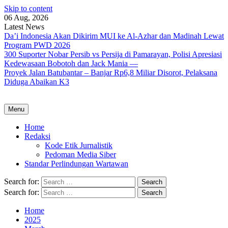
Skip to content
06 Aug, 2026
Latest News
Da’i Indonesia Akan Dikirim MUI ke Al-Azhar dan Madinah Lewat
Program PWD 2026
300 Suporter Nobar Persib vs Persija di Pamarayan, Polisi Apresiasi
Kedewasaan Bobotoh dan Jack Mania —
Proyek Jalan Batubantar – Banjar Rp6,8 Miliar Disorot, Pelaksana
Diduga Abaikan K3
Menu
Home
Redaksi
Kode Etik Jurnalistik
Pedoman Media Siber
Standar Perlindungan Wartawan
Search for:
Search for:
Home
2025