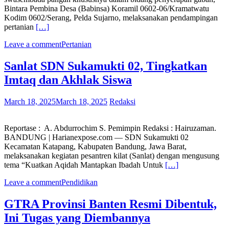
Bintara Pembina Desa (Babinsa) Koramil 0602-06/Kramatwatu
Kodim 0602/Serang, Pelda Sujarno, melaksanakan pendampingan
pertanian
[…]
Leave a comment
Pertanian
Sanlat SDN Sukamukti 02, Tingkatkan
Imtaq dan Akhlak Siswa
March 18, 2025
March 18, 2025
Redaksi
Reportase : A. Abdurrochim S. Pemimpin Redaksi : Hairuzaman.
BANDUNG | Harianexpose.com — SDN Sukamukti 02
Kecamatan Katapang, Kabupaten Bandung, Jawa Barat,
melaksanakan kegiatan pesantren kilat (Sanlat) dengan mengusung
tema “Kuatkan Aqidah Mantapkan Ibadah Untuk
[…]
Leave a comment
Pendidikan
GTRA Provinsi Banten Resmi Dibentuk,
Ini Tugas yang Diembannya