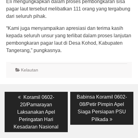
Eli mengungkapkan dalam proses pembongkaran sisa
pagar laut tersebut melibatkan 111 orang yang tergabung
dari seluruh pihak.
“Kami juga menyampaikan apresiasi dan terima kasih
kepada seluruh unsur yang terlibat dalam proses lanjutan
pembongkaran pagar laut di Desa Kohod, Kabupaten
Tangerang,” pungkasnya.
Kelautan
Post
Previous
Next
Babinsa Koramil 0602-
Koramil 0602-
post:
post:
navigation
08/Petir Pimpin Apel
20/Pamarayan
Siaga Persiapan PSU
Laksanakan Apel
Peringatan Hari
Pilkada
Kesadaran Nasional