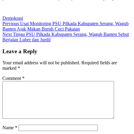
Demokrasi
Post
Previous
Previous
Usai Monitoring PSU Pilkada Kabupaten Serang, Wagub
post:
Banten Ajak Makan Buruh Cuci Pakaian
navigation
Next
Next
Tinjau PSU Pilkada Kabupaten Serang, Wagub Banten Sebut
post:
Berjalan Luber dan Jurdil
Leave a Reply
Your email address will not be published.
Required fields are
marked
*
Comment
*
Name
*