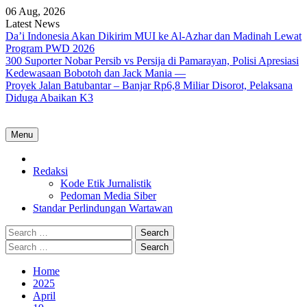
Skip
06 Aug, 2026
to
Latest News
content
Da’i Indonesia Akan Dikirim MUI ke Al-Azhar dan Madinah Lewat
Program PWD 2026
300 Suporter Nobar Persib vs Persija di Pamarayan, Polisi Apresiasi
Kedewasaan Bobotoh dan Jack Mania —
Proyek Jalan Batubantar – Banjar Rp6,8 Miliar Disorot, Pelaksana
Diduga Abaikan K3
Menu
Home
Redaksi
Kode Etik Jurnalistik
Pedoman Media Siber
Standar Perlindungan Wartawan
Search
for:
Search
for:
Home
2025
April