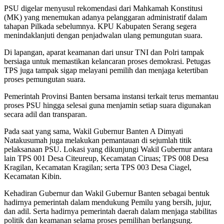
PSU digelar menyusul rekomendasi dari Mahkamah Konstitusi
(MK) yang menemukan adanya pelanggaran administratif dalam
tahapan Pilkada sebelumnya. KPU Kabupaten Serang segera
menindaklanjuti dengan penjadwalan ulang pemungutan suara.
Di lapangan, aparat keamanan dari unsur TNI dan Polri tampak
bersiaga untuk memastikan kelancaran proses demokrasi. Petugas
TPS juga tampak sigap melayani pemilih dan menjaga ketertiban
proses pemungutan suara.
Pemerintah Provinsi Banten bersama instansi terkait terus memantau
proses PSU hingga selesai guna menjamin setiap suara digunakan
secara adil dan transparan.
Pada saat yang sama, Wakil Gubernur Banten A Dimyati
Natakusumah juga melakukan pemantauan di sejumlah titik
pelaksanaan PSU. Lokasi yang dikunjungi Wakil Gubernur antara
lain TPS 001 Desa Citeureup, Kecamatan Ciruas; TPS 008 Desa
Kragilan, Kecamatan Kragilan; serta TPS 003 Desa Ciagel,
Kecamatan Kibin.
Kehadiran Gubernur dan Wakil Gubernur Banten sebagai bentuk
hadirnya pemerintah dalam mendukung Pemilu yang bersih, jujur,
dan adil. Serta hadirnya pemerintah daerah dalam menjaga stabilitas
politik dan keamanan selama proses pemilihan berlangsung.