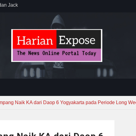
r – Banjar
elaksana
kirim MUI ke
Lewat
sib vs Persija
resiasi
dan Jack
mpang Naik KA dari Daop 6 Yogyakarta pada Periode Long W