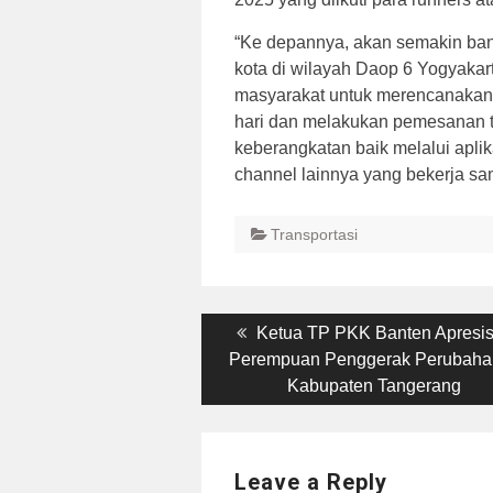
“Ke depannya, akan semakin bany
kota di wilayah Daop 6 Yogyakar
masyarakat untuk merencanakan p
hari dan melakukan pemesanan t
keberangkatan baik melalui aplik
channel lainnya yang bekerja sa
Transportasi
Post
Previous
Ketua TP PKK Banten Apresis
post:
Perempuan Penggerak Perubahan
navigation
Kabupaten Tangerang
Leave a Reply