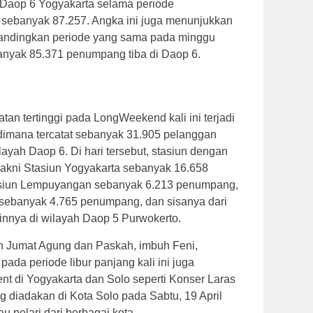
 Daop 6 Yogyakarta selama periode
sebanyak 87.257. Angka ini juga menunjukkan
bandingkan periode yang sama pada minggu
anyak 85.371 penumpang tiba di Daop 6.
an tertinggi pada LongWeekend kali ini terjadi
 dimana tercatat sebanyak 31.905 pelanggan
layah Daop 6. Di hari tersebut, stasiun dengan
yakni Stasiun Yogyakarta sebanyak 16.658
asiun Lempuyangan sebanyak 6.213 penumpang,
sebanyak 4.765 penumpang, dan sisanya dari
ainnya di wilayah Daop 5 Purwokerto.
n Jumat Agung dan Paskah, imbuh Feni,
da periode libur panjang kali ini juga
nt di Yogyakarta dan Solo seperti Konser Laras
diadakan di Kota Solo pada Sabtu, 19 April
au pelari dari berbagai kota.