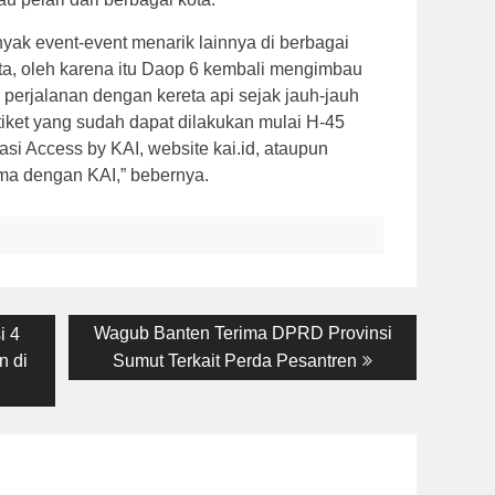
ak event-event menarik lainnya di berbagai
ta, oleh karena itu Daop 6 kembali mengimbau
erjalanan dengan kereta api sejak jauh-jauh
iket yang sudah dapat dilakukan mulai H-45
asi Access by KAI, website kai.id, ataupun
ma dengan KAI,” bebernya.
Next
Wagub Banten Terima DPRD Provinsi
i 4
post:
 di
Sumut Terkait Perda Pesantren