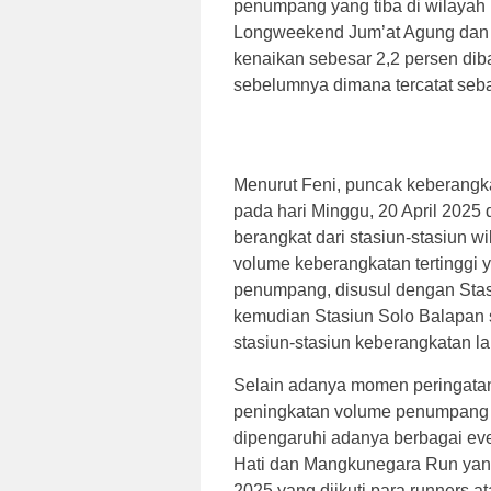
penumpang yang tiba di wilayah
Longweekend Jum’at Agung dan 
kenaikan sebesar 2,2 persen di
sebelumnya dimana tercatat seb
Menurut Feni, puncak keberangkat
pada hari Minggu, 20 April 2025
berangkat dari stasiun-stasiun wi
volume keberangkatan tertinggi 
penumpang, disusul dengan St
kemudian Stasiun Solo Balapan 
stasiun-stasiun keberangkatan l
Selain adanya momen peringata
peningkatan volume penumpang pa
dipengaruhi adanya berbagai eve
Hati dan Mangkunegara Run yang 
2025 yang diikuti para runners at