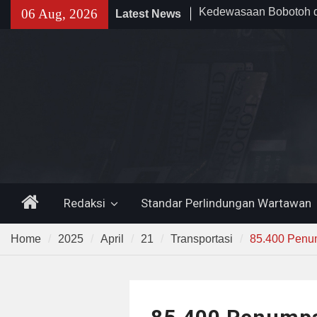
Skip
06 Aug, 2026
Latest News
Proyek Jalan Batubanta
to
Rp6,8 Miliar Disorot, P
content
Diduga Abaikan K3
Da’i Indonesia Akan Di
Al-Azhar dan Madinah 
Program PWD 2026
300 Suporter Nobar Per
di Pamarayan, Polisi Ap
Kedewasaan Bobotoh 
Mania —
Home
Redaksi
Standar Perlindungan Wartawan
Home
2025
April
21
Transportasi
85.400 Penu