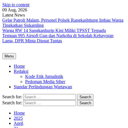
Skip to content
09 Aug, 2026
Latest News
Gelar Patroli Malam, Personel Polsek Rangkasbitung Imbau Warga
Tingkatkan Siskamling
Warga RW 14 Sangkanhurip Kini Miliki TPSST Terpadu
Temuan 995 Airsoft Gun dan Narkoba di Sekolah Kebayoran
Lama, DPR Minta Diusut Tuntas
Menu
Home
Redaksi
Kode Etik Jurnalistik
Pedoman Media Siber
Standar Perlindungan Wartawan
Search for:
Search for:
Home
2025
April