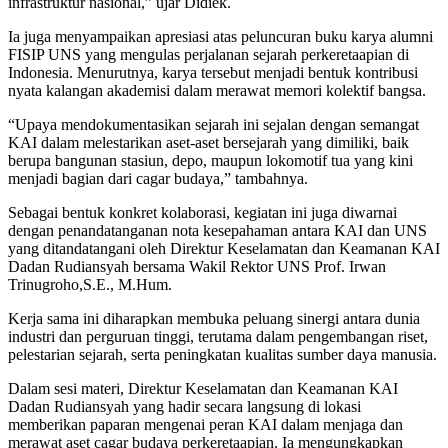
infrastruktur nasional,” ujar Didiek.
Ia juga menyampaikan apresiasi atas peluncuran buku karya alumni
FISIP UNS yang mengulas perjalanan sejarah perkeretaapian di
Indonesia. Menurutnya, karya tersebut menjadi bentuk kontribusi
nyata kalangan akademisi dalam merawat memori kolektif bangsa.
“Upaya mendokumentasikan sejarah ini sejalan dengan semangat
KAI dalam melestarikan aset-aset bersejarah yang dimiliki, baik
berupa bangunan stasiun, depo, maupun lokomotif tua yang kini
menjadi bagian dari cagar budaya,” tambahnya.
Sebagai bentuk konkret kolaborasi, kegiatan ini juga diwarnai
dengan penandatanganan nota kesepahaman antara KAI dan UNS
yang ditandatangani oleh Direktur Keselamatan dan Keamanan KAI
Dadan Rudiansyah bersama Wakil Rektor UNS Prof. Irwan
Trinugroho,S.E., M.Hum.
Kerja sama ini diharapkan membuka peluang sinergi antara dunia
industri dan perguruan tinggi, terutama dalam pengembangan riset,
pelestarian sejarah, serta peningkatan kualitas sumber daya manusia.
Dalam sesi materi, Direktur Keselamatan dan Keamanan KAI
Dadan Rudiansyah yang hadir secara langsung di lokasi
memberikan paparan mengenai peran KAI dalam menjaga dan
merawat aset cagar budaya perkeretaapian. Ia mengungkapkan