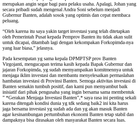
merupakan angin segar bagi para pelaku usaha. Apalagi, Johan yang
secara pribadi sudah mengenal Andra Soni sebelum menjadi
Gubernur Banten, adalah sosok yang optimis dan cepat membaca
peluang.
“Oleh karena itu saya yakin target investasi yang telah ditetapkan
oleh Pemerintah Pusat kepada Pemprov Banten itu tidak akan sulit
untuk dicapai, ditambah lagi dengan kekompakan Forkopimda-nya
yang luar biasa,” jelasnya.
Pada kesempatan yg sama kepala DPMPTSP prov Banten
Virgojanti, mengucapan terima kasih kepada Bapak Gubernur dan
jajaran Forkopimda, yg sudah memyampaikan komitmennya untuk
menjaga iklim investasi dan membantu menyelesaikan permaslahan
hambatan investasi di Provinsi Banten. Semoga aktivitas investasi di
Banten semakin tumbuh positif, dan kami pun memyambut baik
inisiatif dari pihak pengusaha yang ingin bersama sama membentuk
” *Gerakan Menjaga Investasi Banten”,* saya rasa ini penting sekali
karena ditengah kondisi dunia yg tdk sedang baik2 ini kita harus
jaga bersama investasi yg sudah ada dan yg akan masuk Banten
agar kesinambungan pertumbuhan ekonomi Banten tetap stabil dan
dampaknya bisa dirasakan oleh masyarakat Banten secara luas.