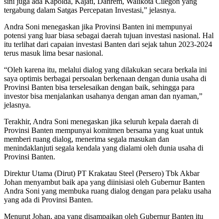
sini juga ada Kapolda, Kajati, Danrem, Walikota Cilegon yang
tergabung dalam Satgas Percepatan Investasi,” jelasnya.
Andra Soni menegaskan jika Provinsi Banten ini mempunyai
potensi yang luar biasa sebagai daerah tujuan investasi nasional. Hal
itu terlihat dari capaian investasi Banten dari sejak tahun 2023-2024
terus masuk lima besar nasional.
“Oleh karena itu, melalui dialog yang dilakukan secara berkala ini
saya optimis berbagai persoalan berkenaan dengan dunia usaha di
Provinsi Banten bisa terselesaikan dengan baik, sehingga para
investor bisa menjalankan usahanya dengan aman dan nyaman,”
jelasnya.
Terakhir, Andra Soni menegaskan jika seluruh kepala daerah di
Provinsi Banten mempunyai komitmen bersama yang kuat untuk
memberi ruang dialog, menerima segala masukan dan
menindaklanjuti segala kendala yang dialami oleh dunia usaha di
Provinsi Banten.
Direktur Utama (Dirut) PT Krakatau Steel (Persero) Tbk Akbar
Johan menyambut baik apa yang diinisiasi oleh Gubernur Banten
Andra Soni yang membuka ruang dialog dengan para pelaku usaha
yang ada di Provinsi Banten.
Menurut Johan, apa yang disampaikan oleh Gubernur Banten itu