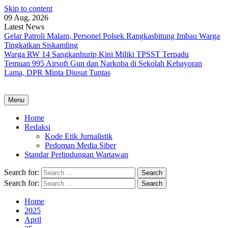
Skip to content
09 Aug, 2026
Latest News
Gelar Patroli Malam, Personel Polsek Rangkasbitung Imbau Warga
Tingkatkan Siskamling
Warga RW 14 Sangkanhurip Kini Miliki TPSST Terpadu
Temuan 995 Airsoft Gun dan Narkoba di Sekolah Kebayoran
Lama, DPR Minta Diusut Tuntas
Menu
Home
Redaksi
Kode Etik Jurnalistik
Pedoman Media Siber
Standar Perlindungan Wartawan
Search for:
Search for:
Home
2025
April