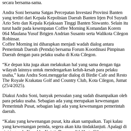
secara bersama-sama.
Andra Soni bersama Satgas Percepatan Investasi Provinsi Banten
yang terdiri dari Kepala Kepolisian Daerah Banten Irjen Pol Suyudi
Ario Seto dan Kepala Kejaksaan Tinggi Banten Siswanto. Selain itu
turut hadir pada kesempatan Coffee Morning Komandan Korem
064 Maulana Yusuf Brigjen Andrian Susanto serta Walikota Cilegon
Robinsar.
Coffee Morning ini diharapkan menjadi wadah dialog antara
Pemerintah Daerah (Pemda) bersama Forum Koordinasi Pimpinan
Daerah dengan para pelaku usaha di Kota Cilegon.
“Ke depan kita juga akan melakukan hal yang sama dengan tiga
wilayah lainnya untuk mendengarkan keluh-kesah para pelaku
usaha,” kata Andra Soni.menggelar dialog di Birdie Cafe and Resto
The Royale Krakatau Golf and Country Club, Kota Cilegon, Jumat
(25/4/2025).
Diakui Andra Soni, banyak persoalan yang sudah disampaikan oleh
para pelaku usaha. Sebagian ada yang merupakan kewenangan
Pemerintah Pusat, sebagian lagi ada yang kewenangan pemerintah
daerah.
“Kalau yang kewenangan pusat, kita akan sampaikan. Tapi kalau
yang kewenangan pemda, segera akan kita tindaklanjuti. Apalagi di