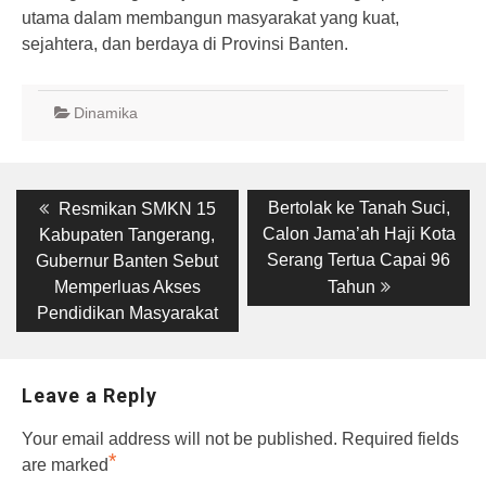
utama dalam membangun masyarakat yang kuat,
sejahtera, dan berdaya di Provinsi Banten.
Dinamika
Post
Previous
Next
Bertolak ke Tanah Suci,
Resmikan SMKN 15
post:
post:
navigation
Calon Jama’ah Haji Kota
Kabupaten Tangerang,
Serang Tertua Capai 96
Gubernur Banten Sebut
Memperluas Akses
Tahun
Pendidikan Masyarakat
Leave a Reply
Your email address will not be published.
Required fields
*
are marked