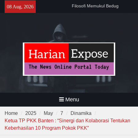
Skip
141 Tahun Stasiun Slawi : “Dari
08 Aug, 2026
to
Angkut Hasil Bumi hingga
content
Gerakkan Kehidupan
Masyarakat”
Temuan 995 Airsoft Gun dan
Narkoba di Sekolah Kebayoran
Lama, DPR Minta Diusut
Tuntas
Menu
Home
2025
May
7
Dinamika
Ketua TP PKK Banten : “Sinergi dan Kolaborasi Tentukan
Keberhasilan 10 Program Pokok PKK”