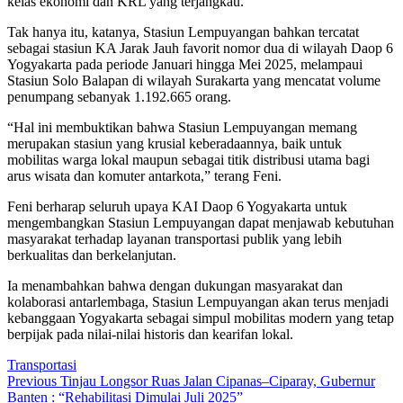
kelas ekonomi dan KRL yang terjangkau.
Tak hanya itu, katanya, Stasiun Lempuyangan bahkan tercatat
sebagai stasiun KA Jarak Jauh favorit nomor dua di wilayah Daop 6
Yogyakarta pada periode Januari hingga Mei 2025, melampaui
Stasiun Solo Balapan di wilayah Surakarta yang mencatat volume
penumpang sebanyak 1.192.665 orang.
“Hal ini membuktikan bahwa Stasiun Lempuyangan memang
merupakan stasiun yang krusial keberadaannya, baik untuk
mobilitas warga lokal maupun sebagai titik distribusi utama bagi
arus wisata dan komuter antarkota,” terang Feni.
Feni berharap seluruh upaya KAI Daop 6 Yogyakarta untuk
mengembangkan Stasiun Lempuyangan dapat menjawab kebutuhan
masyarakat terhadap layanan transportasi publik yang lebih
berkualitas dan berkelanjutan.
Ia menambahkan bahwa dengan dukungan masyarakat dan
kolaborasi antarlembaga, Stasiun Lempuyangan akan terus menjadi
kebanggaan Yogyakarta sebagai simpul mobilitas modern yang tetap
berpijak pada nilai-nilai historis dan kearifan lokal.
Transportasi
Post
Previous
Previous
Tinjau Longsor Ruas Jalan Cipanas–Ciparay, Gubernur
post:
Banten : “Rehabilitasi Dimulai Juli 2025”