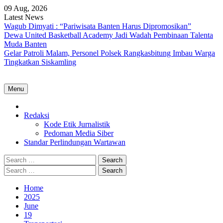
Skip
09 Aug, 2026
to
Latest News
content
Wagub Dimyati : “Pariwisata Banten Harus Dipromosikan”
Dewa United Basketball Academy Jadi Wadah Pembinaan Talenta
Muda Banten
Gelar Patroli Malam, Personel Polsek Rangkasbitung Imbau Warga
Tingkatkan Siskamling
Menu
Home
Redaksi
Kode Etik Jurnalistik
Pedoman Media Siber
Standar Perlindungan Wartawan
Search
for:
Search
for:
Home
2025
June
19