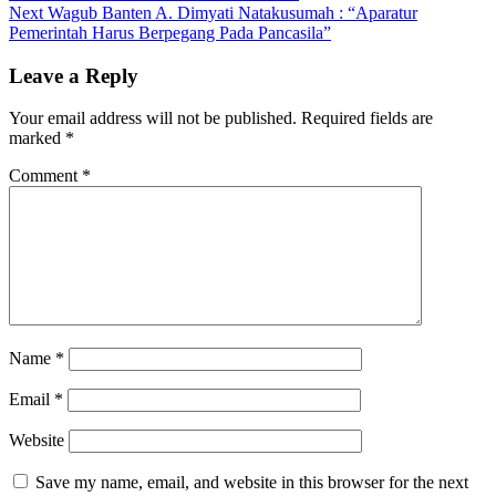
navigation
Next
Next
Wagub Banten A. Dimyati Natakusumah : “Aparatur
post:
Pemerintah Harus Berpegang Pada Pancasila”
Leave a Reply
Your email address will not be published.
Required fields are
marked
*
Comment
*
Name
*
Email
*
Website
Save my name, email, and website in this browser for the next