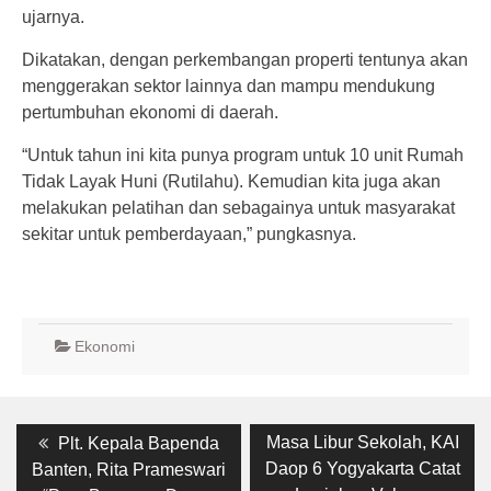
ujarnya.
Dikatakan, dengan perkembangan properti tentunya akan
menggerakan sektor lainnya dan mampu mendukung
pertumbuhan ekonomi di daerah.
“Untuk tahun ini kita punya program untuk 10 unit Rumah
Tidak Layak Huni (Rutilahu). Kemudian kita juga akan
melakukan pelatihan dan sebagainya untuk masyarakat
sekitar untuk pemberdayaan,” pungkasnya.
Ekonomi
Post
Previous
Next
Masa Libur Sekolah, KAI
Plt. Kepala Bapenda
post:
post:
navigation
Daop 6 Yogyakarta Catat
Banten, Rita Prameswari