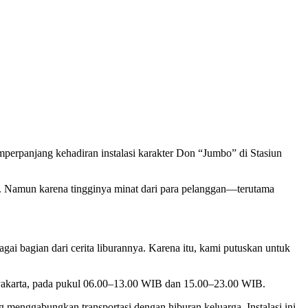
erpanjang kehadiran instalasi karakter Don “Jumbo” di Stasiun
025. Namun karena tingginya minat dari para pelanggan—terutama
i bagian dari cerita liburannya. Karena itu, kami putuskan untuk
Yogyakarta, pada pukul 06.00–13.00 WIB dan 15.00–23.00 WIB.
 menggabungkan transportasi dengan hiburan keluarga. Instalasi ini