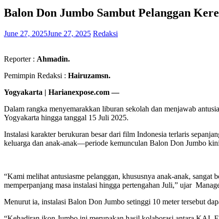
Balon Don Jumbo Sambut Pelanggan Keret
June 27, 2025
June 27, 2025
Redaksi
R
eporter :
Ahmadin.
Pemimpin Redaksi :
Hairuzamsn.
Yogyakarta | Harianexpose.com —
Dalam rangka menyemarakkan liburan sekolah dan menjawab antusias
Yogyakarta hingga tanggal 15 Juli 2025.
Instalasi karakter berukuran besar dari film Indonesia terlaris sep
keluarga dan anak-anak—periode kemunculan Balon Don Jumbo kini 
“Kami melihat antusiasme pelanggan, khususnya anak-anak, sangat be
memperpanjang masa instalasi hingga pertengahan Juli,” ujar Mana
Menurut ia, instalasi Balon Don Jumbo setinggi 10 meter tersebut d
“Kehadiran ikon Jumbo ini merupakan hasil kolaborasi antara KAI, E