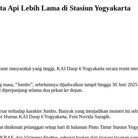
a Api Lebih Lama di Stasiun Yogyakarta
me masyarakat yang tinggi, KAI Daop 6 Yogyakarta secara resmi memp
anjang masa, “Jumbo”, sebelumnya dijadwalkan tampil hingga 30 Juni 2
diperpanjang selama dua pekan ke depan.
sar terhadap karakter Jumbo. Banyak yang menjadikan momen ini sebaga
ger Humas KAI Daop 6 Yogyakarta, Feni Novida Saragih.
apat dinikmati pelanggan setiap hari di halaman Pintu Timur Stasiun 
KRAF, dan Visinema Studios, sebagai bagian dari inovasi layanan yang