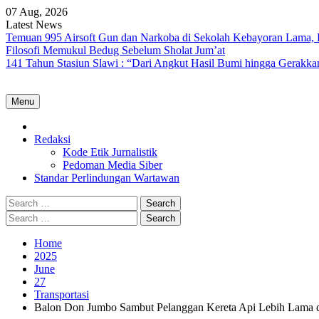
Skip
07 Aug, 2026
to
Latest News
content
Temuan 995 Airsoft Gun dan Narkoba di Sekolah Kebayoran Lama, 
Filosofi Memukul Bedug Sebelum Sholat Jum’at
141 Tahun Stasiun Slawi : “Dari Angkut Hasil Bumi hingga Gerakk
Menu
Home
Redaksi
Kode Etik Jurnalistik
Pedoman Media Siber
Standar Perlindungan Wartawan
Search
for:
Search
for:
Home
2025
June
27
Transportasi
Balon Don Jumbo Sambut Pelanggan Kereta Api Lebih Lama di