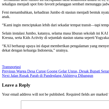
sekaligus menjadi spot foto favorit pelanggan sembari menunggu jadw
Feni menambahkan, kehadiran Jumbo di stasiun menjadi bentuk nyata
anak.
“Kami ingin menciptakan lebih dari sekadar tempat transit—tapi t
Selain instalasi Jumbo, katanya, selama masa liburan sekolah ini K
Kresna, serta Kids Activity di sejumlah stasiun utama seperti Yogya
“KAI berharap upaya ini dapat memberikan pengalaman yang menyenan
dekat dengan keluarga Indonesia,” urainya.
Transportasi
Post
Previous
Previous
Warga Desa Curug Goong Gelar Unras, Desak Bupati Seran
Next
post:
Next
Jalan Rusak Parah di Pandeglang Akhirnya Dibangun
navigation
post:
Leave a Reply
Your email address will not be published.
Required fields are marked