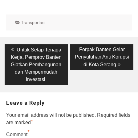
Transportasi
Post
Previous
Next
Forpak Banten Gelar
Untuk Setap Tenaga
post:
post:
navigation
Penyuluhan Anti Korupsi
Kerja, Pemprov Banten
Giatkan Pembangunan
di Kota Serang
dan Mempermudah
Investasi
Leave a Reply
Your email address will not be published.
Required fields
*
are marked
*
Comment