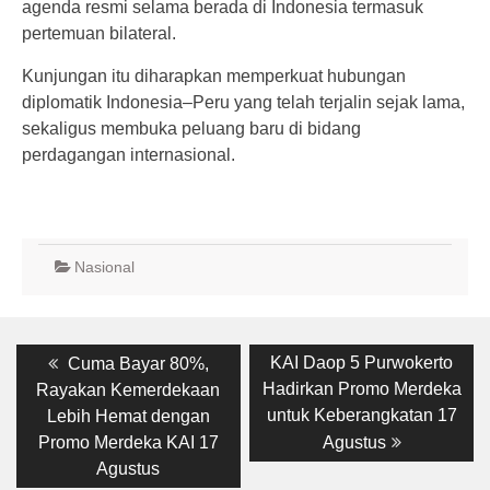
agenda resmi selama berada di Indonesia termasuk
pertemuan bilateral.
Kunjungan itu diharapkan memperkuat hubungan
diplomatik Indonesia–Peru yang telah terjalin sejak lama,
sekaligus membuka peluang baru di bidang
perdagangan internasional.
Nasional
Post
Previous
Next
KAI Daop 5 Purwokerto
Cuma Bayar 80%,
post:
post:
navigation
Hadirkan Promo Merdeka
Rayakan Kemerdekaan
untuk Keberangkatan 17
Lebih Hemat dengan
Promo Merdeka KAI 17
Agustus
Agustus