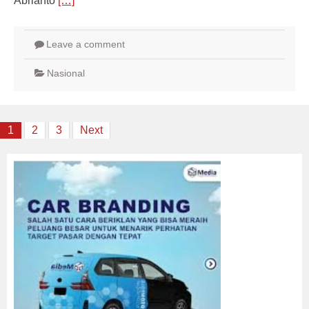
Abrianto
[…]
Leave a comment
Nasional
Posts
1
2
3
Next
navigation