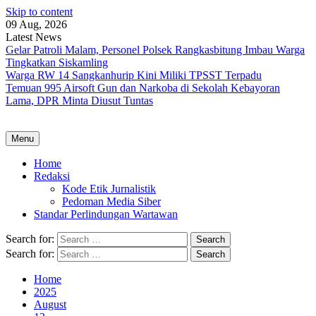
Skip to content
09 Aug, 2026
Latest News
Gelar Patroli Malam, Personel Polsek Rangkasbitung Imbau Warga
Tingkatkan Siskamling
Warga RW 14 Sangkanhurip Kini Miliki TPSST Terpadu
Temuan 995 Airsoft Gun dan Narkoba di Sekolah Kebayoran
Lama, DPR Minta Diusut Tuntas
Menu
Home
Redaksi
Kode Etik Jurnalistik
Pedoman Media Siber
Standar Perlindungan Wartawan
Search for:
Search for:
Home
2025
August