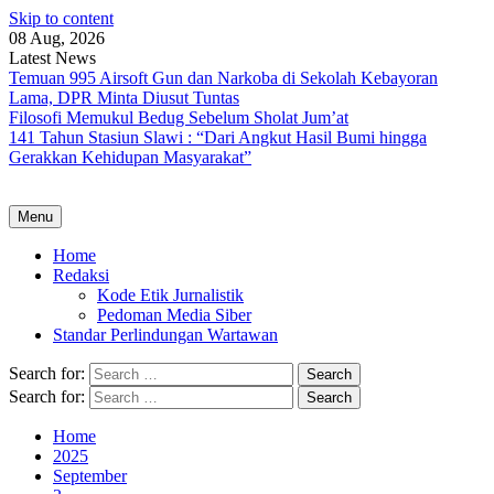
Skip to content
08 Aug, 2026
Latest News
Temuan 995 Airsoft Gun dan Narkoba di Sekolah Kebayoran
Lama, DPR Minta Diusut Tuntas
Filosofi Memukul Bedug Sebelum Sholat Jum’at
141 Tahun Stasiun Slawi : “Dari Angkut Hasil Bumi hingga
Gerakkan Kehidupan Masyarakat”
Menu
Home
Redaksi
Kode Etik Jurnalistik
Pedoman Media Siber
Standar Perlindungan Wartawan
Search for:
Search for:
Home
2025
September