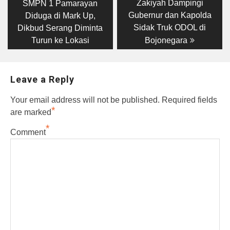
post:
post:
navigation
Zakiyah Dampingi
SMPN 1 Pamarayan
Gubernur dan Kapolda
Diduga di Mark Up,
Sidak Truk ODOL di
Dikbud Serang Diminta
Turun ke Lokasi
Bojonegara
Leave a Reply
Your email address will not be published.
Required fields
*
are marked
*
Comment