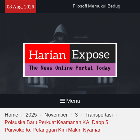
Skip
141 Tahun Stasiun Slawi : “Dari
08 Aug, 2026
to
Angkut Hasil Bumi hingga
content
Gerakkan Kehidupan
Masyarakat”
Temuan 995 Airsoft Gun dan
Narkoba di Sekolah Kebayoran
Lama, DPR Minta Diusut
Tuntas
Menu
Home
2025
November
3
Transportasi
Polsuska Baru Perkuat Keamanan KAI Daop 5
Purwokerto, Pelanggan Kini Makin Nyaman