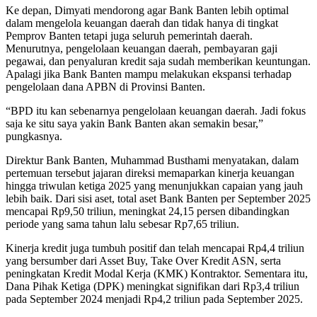
Ke depan, Dimyati mendorong agar Bank Banten lebih optimal
dalam mengelola keuangan daerah dan tidak hanya di tingkat
Pemprov Banten tetapi juga seluruh pemerintah daerah.
Menurutnya, pengelolaan keuangan daerah, pembayaran gaji
pegawai, dan penyaluran kredit saja sudah memberikan keuntungan.
Apalagi jika Bank Banten mampu melakukan ekspansi terhadap
pengelolaan dana APBN di Provinsi Banten.
“BPD itu kan sebenarnya pengelolaan keuangan daerah. Jadi fokus
saja ke situ saya yakin Bank Banten akan semakin besar,”
pungkasnya.
Direktur Bank Banten, Muhammad Busthami menyatakan, dalam
pertemuan tersebut jajaran direksi memaparkan kinerja keuangan
hingga triwulan ketiga 2025 yang menunjukkan capaian yang jauh
lebih baik. Dari sisi aset, total aset Bank Banten per September 2025
mencapai Rp9,50 triliun, meningkat 24,15 persen dibandingkan
periode yang sama tahun lalu sebesar Rp7,65 triliun.
Kinerja kredit juga tumbuh positif dan telah mencapai Rp4,4 triliun
yang bersumber dari Asset Buy, Take Over Kredit ASN, serta
peningkatan Kredit Modal Kerja (KMK) Kontraktor. Sementara itu,
Dana Pihak Ketiga (DPK) meningkat signifikan dari Rp3,4 triliun
pada September 2024 menjadi Rp4,2 triliun pada September 2025.