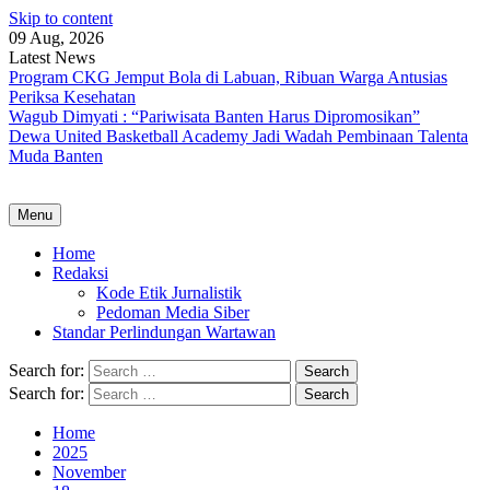
Skip to content
09 Aug, 2026
Latest News
Program CKG Jemput Bola di Labuan, Ribuan Warga Antusias
Periksa Kesehatan
Wagub Dimyati : “Pariwisata Banten Harus Dipromosikan”
Dewa United Basketball Academy Jadi Wadah Pembinaan Talenta
Muda Banten
Menu
Home
Redaksi
Kode Etik Jurnalistik
Pedoman Media Siber
Standar Perlindungan Wartawan
Search for:
Search for:
Home
2025
November