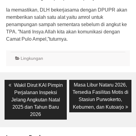
Ia memastikan, DLH bekerjasama dengan DPUPR akan
memberikan salah satu alat yaitu amrol untuk
penampungan sampah sementara sebelum di angkut ke
TPA. ”Nanti Insya Allah kita akan komunikasi dengan
Camat Pulo Ampel,”tuturnya.
Lingkungan
Post
Previous
Next
Masa Libur Nataru 2026,
Wakil Dirut KAI Pimpin
post:
post:
navigation
Tersedia Fasilitas Motis di
Perjalanan Inspeksi
Stasiun Purwokerto,
Jelang Angkutan Natal
2025 dan Tahun Baru
Kebumen, dan Kutoarjo
2026