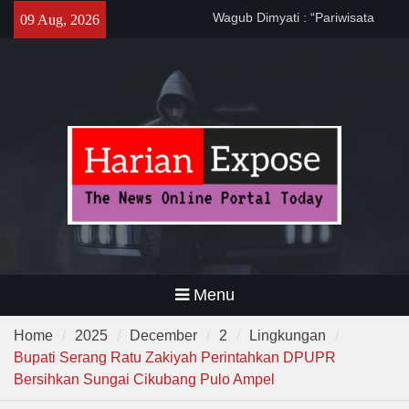
Banten Harus Dipromosikan”
Skip
09 Aug, 2026
Dewa United Basketball
to
Academy Jadi Wadah
content
Pembinaan Talenta Muda
Banten
Program CKG Jemput Bola di
Labuan, Ribuan Warga
Antusias Periksa Kesehatan
Menu
Home
2025
December
2
Lingkungan
Bupati Serang Ratu Zakiyah Perintahkan DPUPR
Bersihkan Sungai Cikubang Pulo Ampel