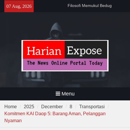
Filosofi Memukul Bedug
Skip
07 Aug, 2026
Sebelum Sholat Jum’at
to
141 Tahun Stasiun Slawi : “Dari
content
Angkut Hasil Bumi hingga
Gerakkan Kehidupan
Masyarakat”
Temuan 995 Airsoft Gun dan
Narkoba di Sekolah Kebayoran
Lama, DPR Minta Diusut
Tuntas
Menu
Home
2025
December
8
Transportasi
Komitmen KAI Daop 5: Barang Aman, Pelanggan
Nyaman