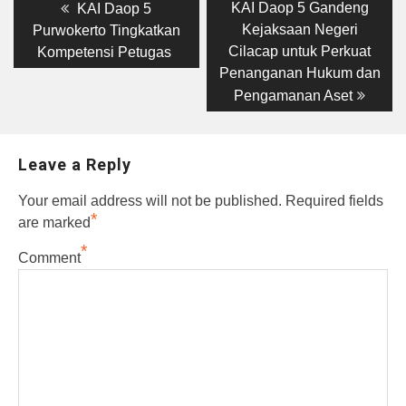
Post
Previous
Next
KAI Daop 5 Gandeng
KAI Daop 5
post:
post:
navigation
Kejaksaan Negeri
Purwokerto Tingkatkan
Cilacap untuk Perkuat
Kompetensi Petugas
Penanganan Hukum dan
Pengamanan Aset
Leave a Reply
Your email address will not be published.
Required fields
*
are marked
*
Comment