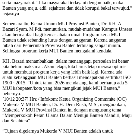
serta mazyarakat. “Jika masyarakat terlayani dengan baik, maka
Banten yang maju, adil, sejahtera dan tidak korupsi bakal terwujud,”
tegasnya
Sementara itu, Ketua Umum MUI Provinsi Banten, Dr. KH. A.
Bazari Syam, M.Pdi, menuturkan, mudah-mudahan Kampus Unsera
akan bermanfaat bagi kemaslahatan umat. Program kerja MUI
Banten tidak sebanding lurus dengan anggaran. Karena anggaran
hibah dari Pemerintah Provinsi Banten terbilang sangat minim.
Sehingga program kerja MUI Banten mengalami kendala.
KH. Bazari menambahkan, dalam menanggapi persoalan ini benar
kita belum maksimal. Akan tetapi, kita harus tetap merasa optimis
untuk membuat program kerja yang lebih baik lagi. Karena ada
suatu kebanggaan MUI Banten berhasil mendapatkan sertifikat ISO
1900 : 2015. “Untuk tahun 2026 mendatang, kami berharap ada 5
MUI kabupaten/kota yang bisa mengikuti jejak MUI Banten,”
bebernya.
[10/12 20:37] Hrz / Infokom: Ketua Organizing Commmite (OC)
Mukerda V MUI Banten, Dr. H. Deni Rusli, M Si, menguraikan,
Mukerda V MUI Provinsi Banten ini dengan mengusung tema
“Memperkokoh Peran Ulama Dalam Menuju Banten Mandiri, Maju
dan Sejahtera”.
“Tujuan digelarnya Mukerda V MUI Banten adalah untuk