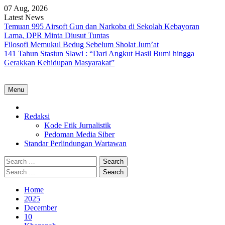
Skip
07 Aug, 2026
to
Latest News
content
Temuan 995 Airsoft Gun dan Narkoba di Sekolah Kebayoran
Lama, DPR Minta Diusut Tuntas
Filosofi Memukul Bedug Sebelum Sholat Jum’at
141 Tahun Stasiun Slawi : “Dari Angkut Hasil Bumi hingga
Gerakkan Kehidupan Masyarakat”
Menu
Home
Redaksi
Kode Etik Jurnalistik
Pedoman Media Siber
Standar Perlindungan Wartawan
Search
for:
Search
for:
Home
2025
December
10