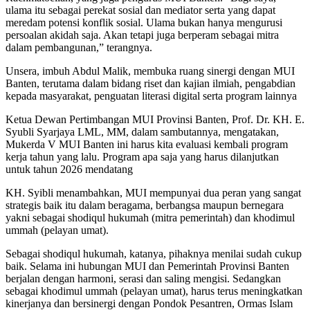
ulama itu sebagai perekat sosial dan mediator serta yang dapat
meredam potensi konflik sosial. Ulama bukan hanya mengurusi
persoalan akidah saja. Akan tetapi juga berperam sebagai mitra
dalam pembangunan,” terangnya.
Unsera, imbuh Abdul Malik, membuka ruang sinergi dengan MUI
Banten, terutama dalam bidang riset dan kajian ilmiah, pengabdian
kepada masyarakat, penguatan literasi digital serta program lainnya
Ketua Dewan Pertimbangan MUI Provinsi Banten, Prof. Dr. KH. E.
Syubli Syarjaya LML, MM, dalam sambutannya, mengatakan,
Mukerda V MUI Banten ini harus kita evaluasi kembali program
kerja tahun yang lalu. Program apa saja yang harus dilanjutkan
untuk tahun 2026 mendatang
KH. Syibli menambahkan, MUI mempunyai dua peran yang sangat
strategis baik itu dalam beragama, berbangsa maupun bernegara
yakni sebagai shodiqul hukumah (mitra pemerintah) dan khodimul
ummah (pelayan umat).
Sebagai shodiqul hukumah, katanya, pihaknya menilai sudah cukup
baik. Selama ini hubungan MUI dan Pemerintah Provinsi Banten
berjalan dengan harmoni, serasi dan saling mengisi. Sedangkan
sebagai khodimul ummah (pelayan umat), harus terus meningkatkan
kinerjanya dan bersinergi dengan Pondok Pesantren, Ormas Islam