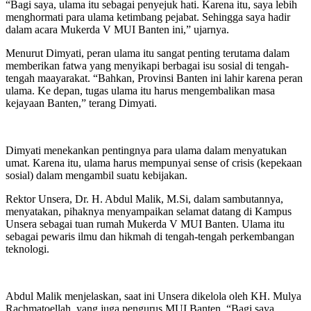
“Bagi saya, ulama itu sebagai penyejuk hati. Karena itu, saya lebih
menghormati para ulama ketimbang pejabat. Sehingga saya hadir
dalam acara Mukerda V MUI Banten ini,” ujarnya.
Menurut Dimyati, peran ulama itu sangat penting terutama dalam
memberikan fatwa yang menyikapi berbagai isu sosial di tengah-
tengah maayarakat. “Bahkan, Provinsi Banten ini lahir karena peran
ulama. Ke depan, tugas ulama itu harus mengembalikan masa
kejayaan Banten,” terang Dimyati.
Dimyati menekankan pentingnya para ulama dalam menyatukan
umat. Karena itu, ulama harus mempunyai sense of crisis (kepekaan
sosial) dalam mengambil suatu kebijakan.
Rektor Unsera, Dr. H. Abdul Malik, M.Si, dalam sambutannya,
menyatakan, pihaknya menyampaikan selamat datang di Kampus
Unsera sebagai tuan rumah Mukerda V MUI Banten. Ulama itu
sebagai pewaris ilmu dan hikmah di tengah-tengah perkembangan
teknologi.
Abdul Malik menjelaskan, saat ini Unsera dikelola oleh KH. Mulya
Rachmatoellah, yang juga pengurus MUI Banten. “Bagi saya,