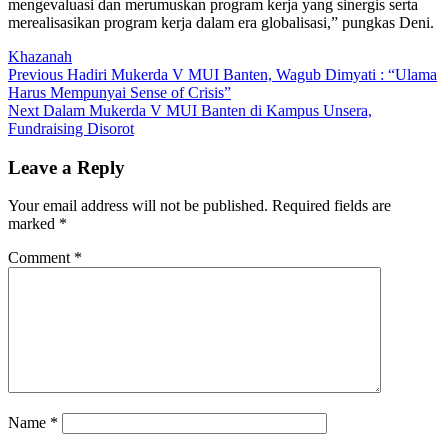
mengevaluasi dan merumuskan program kerja yang sinergis serta
merealisasikan program kerja dalam era globalisasi,” pungkas Deni.
Khazanah
Post
Previous
Previous
Hadiri Mukerda V MUI Banten, Wagub Dimyati : “Ulama
post:
Harus Mempunyai Sense of Crisis”
navigation
Next
Next
Dalam Mukerda V MUI Banten di Kampus Unsera,
post:
Fundraising Disorot
Leave a Reply
Your email address will not be published.
Required fields are
marked
*
Comment
*
Name
*