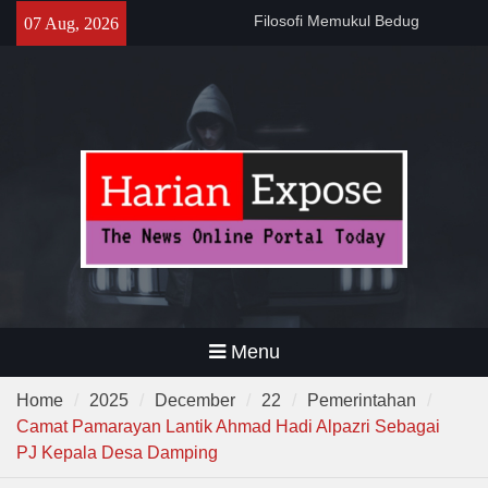
Sebelum Sholat Jum’at
Skip
07 Aug, 2026
141 Tahun Stasiun Slawi : “Dari
to
Angkut Hasil Bumi hingga
content
Gerakkan Kehidupan
Masyarakat”
Temuan 995 Airsoft Gun dan
Narkoba di Sekolah Kebayoran
Lama, DPR Minta Diusut
Tuntas
Menu
Home
2025
December
22
Pemerintahan
Camat Pamarayan Lantik Ahmad Hadi Alpazri Sebagai
PJ Kepala Desa Damping