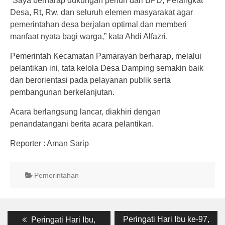
“Saya berharap dukungan penuh dari BPD, Perangkat
Desa, Rt, Rw, dan seluruh elemen masyarakat agar
pemerintahan desa berjalan optimal dan memberi
manfaat nyata bagi warga,” kata Ahdi Alfazri.
Pemerintah Kecamatan Pamarayan berharap, melalui
pelantikan ini, tata kelola Desa Damping semakin baik
dan berorientasi pada pelayanan publik serta
pembangunan berkelanjutan.
Acara berlangsung lancar, diakhiri dengan
penandatangani berita acara pelantikan.
Reporter : Aman Sarip
Pemerintahan
Post
Previous
Next
Peringati Hari Ibu ke-97,
Peringati Hari Ibu,