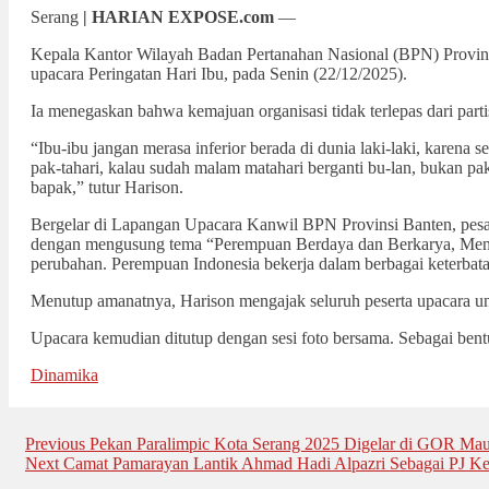
Serang
| HARIAN EXPOSE.com
—
Kepala Kantor Wilayah Badan Pertanahan Nasional (BPN) Provins
upacara Peringatan Hari Ibu, pada Senin (22/12/2025).
Ia menegaskan bahwa kemajuan organisasi tidak terlepas dari partis
“Ibu-ibu jangan merasa inferior berada di dunia laki-laki, karena
pak-tahari, kalau sudah malam matahari berganti bu-lan, bukan pak-
bapak,” tutur Harison.
Bergelar di Lapangan Upacara Kanwil BPN Provinsi Banten, pesa
dengan mengusung tema “Perempuan Berdaya dan Berkarya, Menu
perubahan. Perempuan Indonesia bekerja dalam berbagai keterbata
Menutup amanatnya, Harison mengajak seluruh peserta upacara un
Upacara kemudian ditutup dengan sesi foto bersama. Sebagai bent
Dinamika
Post
Previous
Previous
Pekan Paralimpic Kota Serang 2025 Digelar di GOR Mau
Next
post:
Next
Camat Pamarayan Lantik Ahmad Hadi Alpazri Sebagai PJ K
navigation
post: