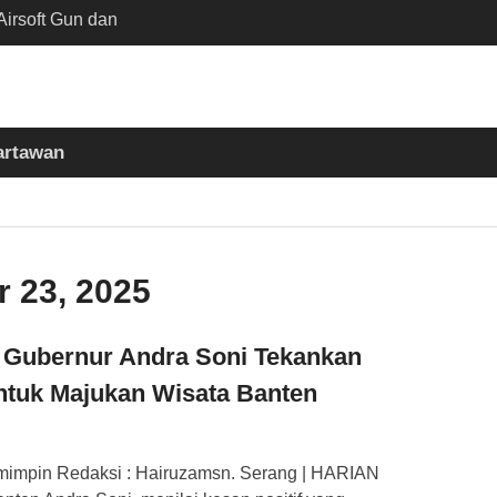
irsoft Gun dan
Sekolah Kebayoran
nta Diusut Tuntas
mukul Bedug Sebelum
t
artawan
siun Slawi : “Dari
 Bumi hingga Gerakkan
asyarakat”
 23, 2025
, Gubernur Andra Soni Tekankan
tuk Majukan Wisata Banten
mimpin Redaksi : Hairuzamsn. Serang | HARIAN