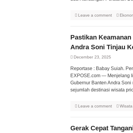
Leave a comment
Ekono
Pastikan Keamanan 
Andra Soni Tinjau K
December 23, 2025
Reportase : Babay Suiah. Pe
EXPOSE.com — Menjelang lib
Gubernur Banten Andra Soni
sejumlah destinasi wisata pri
Leave a comment
Wisata
​Gerak Cepat Tangan