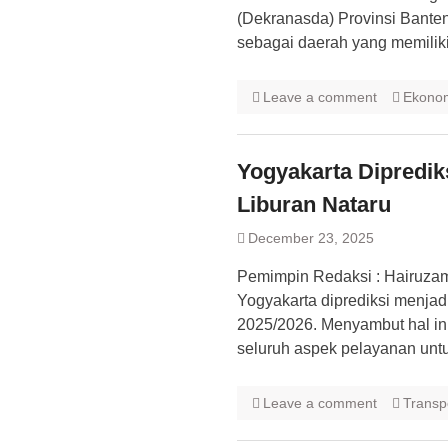
(Dekranasda) Provinsi Bante
sebagai daerah yang memilik
Leave a comment
Ekono
Yogyakarta Diprediks
Liburan Nataru
December 23, 2025
Pemimpin Redaksi : Hairuz
Yogyakarta diprediksi menjadi
2025/2026. Menyambut hal in
seluruh aspek pelayanan un
Leave a comment
Transp