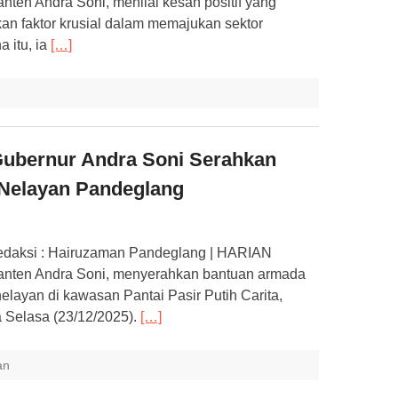
en Andra Soni, menilai kesan positif yang
an faktor krusial dalam memajukan sektor
a itu, ia
[…]
 Gubernur Andra Soni Serahkan
Nelayan Pandeglang ​
Redaksi : Hairuzaman Pandeglang | HARIAN
ten Andra Soni, menyerahkan bantuan armada
layan di kawasan Pantai Pasir Putih Carita,
 Selasa (23/12/2025).
[…]
an