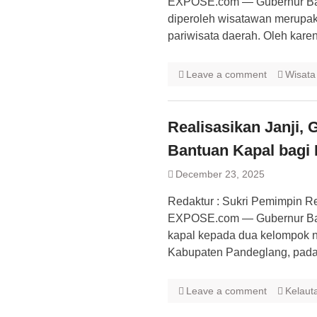
EXPOSE.com — ​Gubernur Bant
diperoleh wisatawan merupak
pariwisata daerah. Oleh karen
Leave a comment
Wisata
Realisasikan Janji,
Bantuan Kapal bagi 
December 23, 2025
Redaktur : Sukri Pemimpin 
EXPOSE.com — Gubernur Ban
kapal kepada dua kelompok ne
Kabupaten Pandeglang, pada
Leave a comment
Kelaut