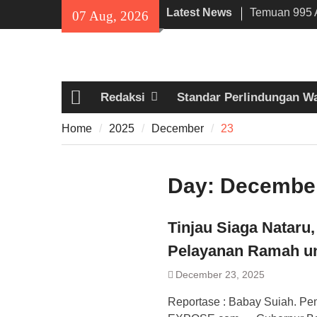
Skip
Latest News
Temuan 995 A
07 Aug, 2026
to
Narkoba di 
content
Lama, DPR Mi
Filosofi Me
Sholat Jum’a
Redaksi
Standar Perlindungan W
141 Tahun Sta
Home
Angkut Hasil
Home
2025
December
23
Kehidupan M
Day:
December
Tinjau Siaga Nataru
Pelayanan Ramah un
December 23, 2025
Reportase : Babay Suiah. Pe