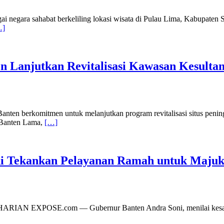
ara sahabat berkeliling lokasi wisata di Pulau Lima, Kabupaten Ser
…]
en Lanjutkan Revitalisasi Kawasan Kesulta
ten berkomitmen untuk melanjutkan program revitalisasi situs pening
n Banten Lama,
[…]
ni Tekankan Pelayanan Ramah untuk Majuk
| HARIAN EXPOSE.com — ​Gubernur Banten Andra Soni, menilai kesan p