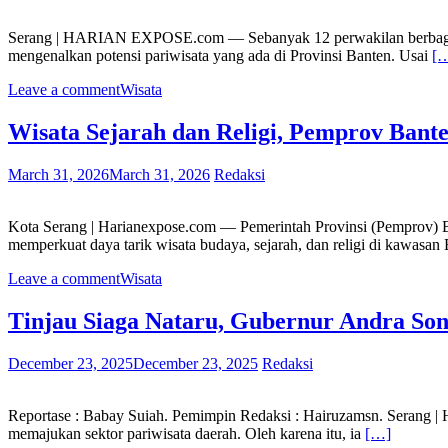
Serang | HARIAN EXPOSE.com — Sebanyak 12 perwakilan berbagai neg
mengenalkan potensi pariwisata yang ada di Provinsi Banten. Usai
[
Leave a comment
Wisata
Wisata Sejarah dan Religi, Pemprov Bant
March 31, 2026
March 31, 2026
Redaksi
Kota Serang | Harianexpose.com — Pemerintah Provinsi (Pemprov) Ban
memperkuat daya tarik wisata budaya, sejarah, dan religi di kawasa
Leave a comment
Wisata
Tinjau Siaga Nataru, Gubernur Andra So
December 23, 2025
December 23, 2025
Redaksi
Reportase : Babay Suiah. Pemimpin Redaksi : Hairuzamsn. Serang 
memajukan sektor pariwisata daerah. Oleh karena itu, ia
[…]