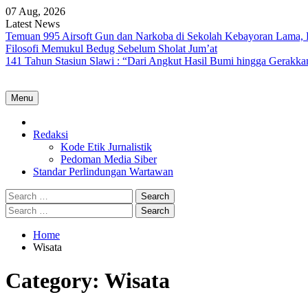
Skip
07 Aug, 2026
to
Latest News
content
Temuan 995 Airsoft Gun dan Narkoba di Sekolah Kebayoran Lama, 
Filosofi Memukul Bedug Sebelum Sholat Jum’at
141 Tahun Stasiun Slawi : “Dari Angkut Hasil Bumi hingga Gerakk
Menu
Home
Redaksi
Kode Etik Jurnalistik
Pedoman Media Siber
Standar Perlindungan Wartawan
Search
for:
Search
for:
Home
Wisata
Category:
Wisata