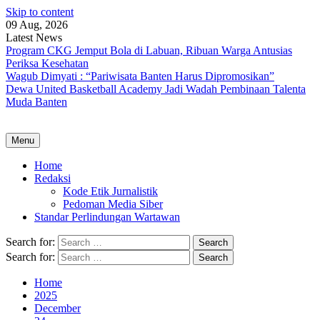
Skip to content
09 Aug, 2026
Latest News
Program CKG Jemput Bola di Labuan, Ribuan Warga Antusias
Periksa Kesehatan
Wagub Dimyati : “Pariwisata Banten Harus Dipromosikan”
Dewa United Basketball Academy Jadi Wadah Pembinaan Talenta
Muda Banten
Menu
Home
Redaksi
Kode Etik Jurnalistik
Pedoman Media Siber
Standar Perlindungan Wartawan
Search for:
Search for:
Home
2025
December