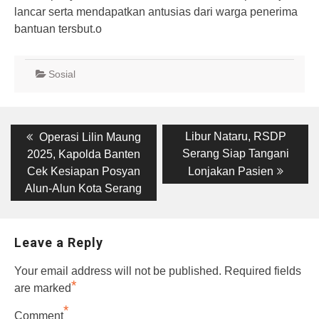
lancar serta mendapatkan antusias dari warga penerima
bantuan tersbut.o
Sosial
Post
Previous
Next
Libur Nataru, RSDP
Operasi Lilin Maung
post:
post:
navigation
Serang Siap Tangani
2025, Kapolda Banten
Cek Kesiapan Posyan
Lonjakan Pasien
Alun-Alun Kota Serang
Leave a Reply
Your email address will not be published.
Required fields
*
are marked
*
Comment