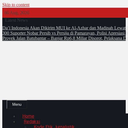
Skip to content
06 Aug, 2026
Latest News
Da’i Indonesia Akan Dikirim MUI ke Al-Azhar dan Madinah Lewa
300 Suporter Nobar Persib vs Persija di Pamarayan, Polisi Apresia
Proyek Jalan Batubantar – Banjar Rp6,8 Miliar Disorot, Pelaksana 
Menu
Home
Redaksi
Kode Etik Jurnalistik