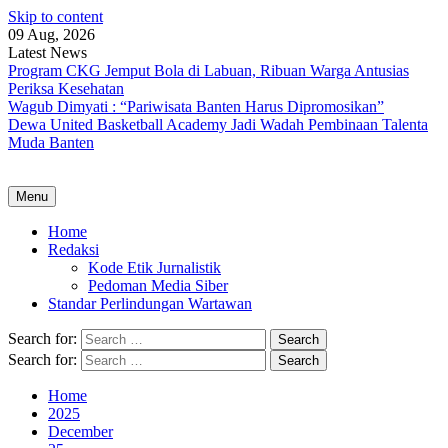
Skip to content
09 Aug, 2026
Latest News
Program CKG Jemput Bola di Labuan, Ribuan Warga Antusias
Periksa Kesehatan
Wagub Dimyati : “Pariwisata Banten Harus Dipromosikan”
Dewa United Basketball Academy Jadi Wadah Pembinaan Talenta
Muda Banten
Menu
Home
Redaksi
Kode Etik Jurnalistik
Pedoman Media Siber
Standar Perlindungan Wartawan
Search for:
Search for:
Home
2025
December