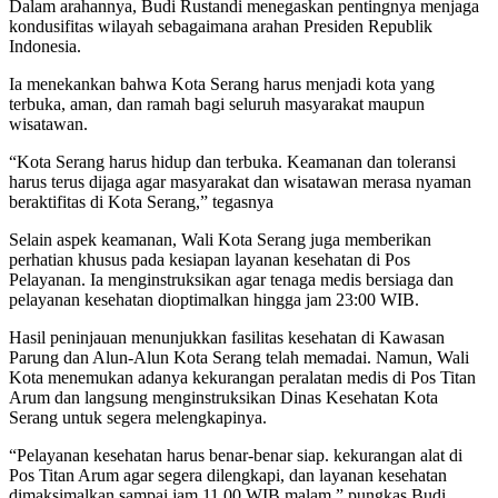
Dalam arahannya, Budi Rustandi menegaskan pentingnya menjaga
kondusifitas wilayah sebagaimana arahan Presiden Republik
Indonesia.
Ia menekankan bahwa Kota Serang harus menjadi kota yang
terbuka, aman, dan ramah bagi seluruh masyarakat maupun
wisatawan.
“Kota Serang harus hidup dan terbuka. Keamanan dan toleransi
harus terus dijaga agar masyarakat dan wisatawan merasa nyaman
beraktifitas di Kota Serang,” tegasnya
Selain aspek keamanan, Wali Kota Serang juga memberikan
perhatian khusus pada kesiapan layanan kesehatan di Pos
Pelayanan. Ia menginstruksikan agar tenaga medis bersiaga dan
pelayanan kesehatan dioptimalkan hingga jam 23:00 WIB.
Hasil peninjauan menunjukkan fasilitas kesehatan di Kawasan
Parung dan Alun-Alun Kota Serang telah memadai. Namun, Wali
Kota menemukan adanya kekurangan peralatan medis di Pos Titan
Arum dan langsung menginstruksikan Dinas Kesehatan Kota
Serang untuk segera melengkapinya.
“Pelayanan kesehatan harus benar-benar siap. kekurangan alat di
Pos Titan Arum agar segera dilengkapi, dan layanan kesehatan
dimaksimalkan sampai jam 11.00 WIB malam,” pungkas Budi