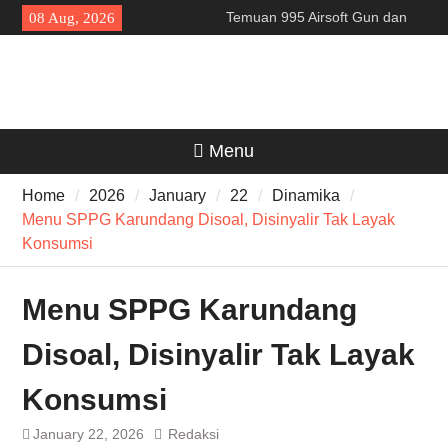
Skip
Temuan 995 Airsoft Gun dan
08 Aug, 2026
to
Narkoba di Sekolah Kebayoran
content
Lama, DPR Minta Diusut
Tuntas
Filosofi Memukul Bedug
Sebelum Sholat Jum’at
141 Tahun Stasiun Slawi : “Dari
Menu
Angkut Hasil Bumi hingga
Gerakkan Kehidupan
Home
2026
January
22
Dinamika
Masyarakat”
Menu SPPG Karundang Disoal, Disinyalir Tak Layak
Konsumsi
Menu SPPG Karundang
Disoal, Disinyalir Tak Layak
Konsumsi
January 22, 2026
Redaksi