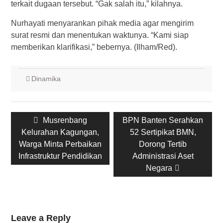
terkait dugaan tersebut. “Gak salah itu,” kilahnya.
Nurhayati menyarankan pihak media agar mengirim
surat resmi dan menentukan waktunya. “Kami siap
memberikan klarifikasi,” bebernya. (Ilham/Red).
Dinamika
Post
Previous
Next
Musrenbang
BPN Banten Serahkan
navigation
post:
post:
Kelurahan Kagungan,
52 Sertipikat BMN,
Warga Minta Perbaikan
Dorong Tertib
Infrastruktur Pendidikan
Administrasi Aset
Negara
Leave a Reply