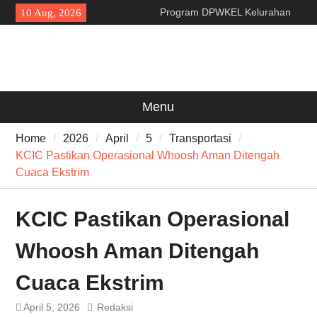
Skip
Program DPWKEL Kelurahan
10 Aug, 2026
to
Bagendung 2026 Capai 76
content
Persen
Revitalisasi Kawasan Ziarah
Syekh Asnawi Caringin Untuk
Kemanfaatan Masyarakat dan
Menjaga Nilai Sejarah
Menu
Program CKG Jemput Bola di
Labuan, Ribuan Warga
Home
2026
April
5
Transportasi
Antusias Periksa Kesehatan
KCIC Pastikan Operasional Whoosh Aman Ditengah
Cuaca Ekstrim
KCIC Pastikan Operasional
Whoosh Aman Ditengah
Cuaca Ekstrim
April 5, 2026
Redaksi