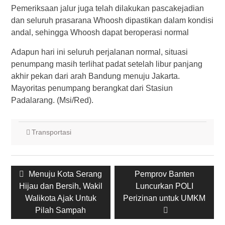
Pemeriksaan jalur juga telah dilakukan pascakejadian
dan seluruh prasarana Whoosh dipastikan dalam kondisi
andal, sehingga Whoosh dapat beroperasi normal
Adapun hari ini seluruh perjalanan normal, situasi
penumpang masih terlihat padat setelah libur panjang
akhir pekan dari arah Bandung menuju Jakarta.
Mayoritas penumpang berangkat dari Stasiun
Padalarang. (Msi/Red).
Transportasi
Post
Previous
Menuju Kota Serang
Next
Pemprov Banten
navigation
Hijau dan Bersih, Wakil
post:
post:
Luncurkan POLI
Walikota Ajak Untuk
Perizinan untuk UMKM
Pilah Sampah